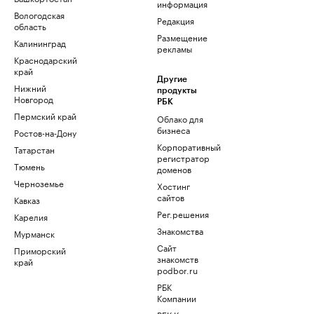
информация
Вологодская
Редакция
область
Размещение
Калининград
рекламы
Краснодарский
край
Другие
Нижний
продукты
Новгород
РБК
Пермский край
Облако для
бизнеса
Ростов-на-Дону
Корпоративный
Татарстан
регистратор
Тюмень
доменов
Черноземье
Хостинг
сайтов
Кавказ
Рег.решения
Карелия
Знакомства
Мурманск
Сайт
Приморский
знакомств
край
podbor.ru
РБК
Компании