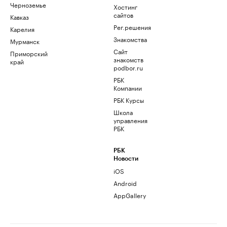
Черноземье
Хостинг
сайтов
Кавказ
Рег.решения
Карелия
Знакомства
Мурманск
Сайт
Приморский
знакомств
край
podbor.ru
РБК
Компании
РБК Курсы
Школа
управления
РБК
РБК
Новости
iOS
Android
AppGallery