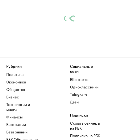
Рубрики
Социальные
сети
Политика
ВКонтакте
Экономика
Одноклассники
Общество
Telegram
Бизнес
Дзен
Технологии и
медиа
Финансы
Подписки
Скрыть баннеры
Биографии
на РБК
База знаний
Подписка на РБК
РБК Образование