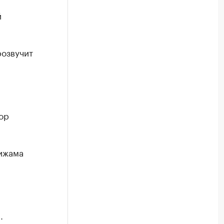
й
розвучит
ор
ижама
.