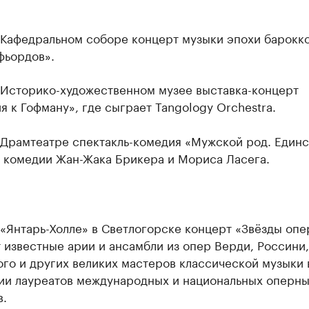
в Кафедральном соборе концерт музыки эпохи барокк
фьордов».
в Историко-художественном музее выставка-концерт
 к Гофману», где сыграет Tangology Orchestra.
в Драмтеатре спектакль-комедия «Мужской род. Един
о комедии Жан-Жака Брикера и Мориса Ласега.
 «Янтарь-Холле» в Светлогорске концерт «Звёзды опе
 известные арии и ансамбли из опер Верди, Россини,
го и других великих мастеров классической музыки 
ии лауреатов международных и национальных оперн
в.