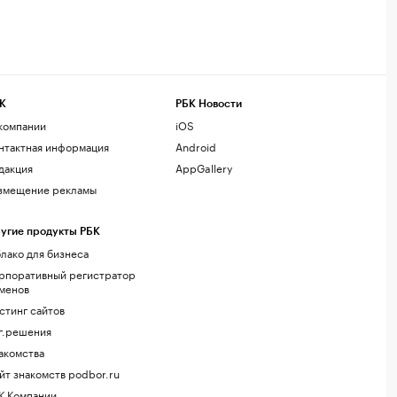
К
РБК Новости
компании
iOS
нтактная информация
Android
дакция
AppGallery
змещение рекламы
угие продукты РБК
лако для бизнеса
рпоративный регистратор
менов
стинг сайтов
г.решения
акомства
йт знакомств podbor.ru
К Компании