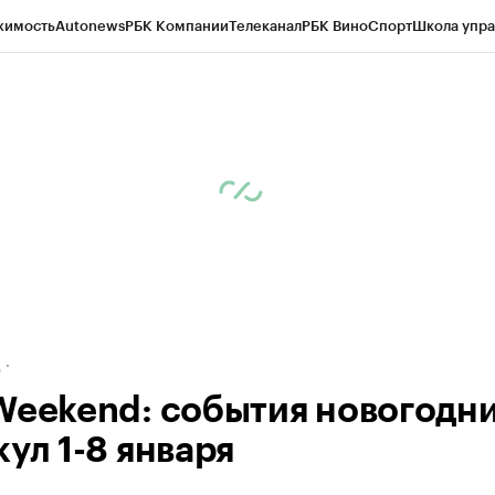
жимость
Autonews
РБК Компании
Телеканал
РБК Вино
Спорт
Школа упра
ипто
РБК Бизнес-среда
Дискуссионный клуб
Исследования
Кредитные 
рагентов
Политика
Экономика
Бизнес
Технологии и медиа
Финансы
Рын
д
Weekend: события новогодн
ул 1-8 января