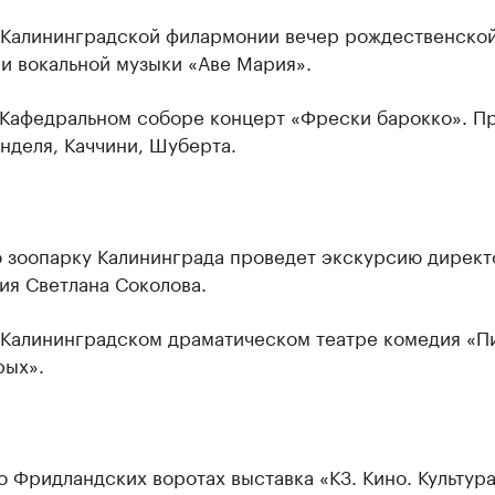
в Калининградской филармонии вечер рождественско
и вокальной музыки «Аве Мария».
в Кафедральном соборе концерт «Фрески барокко». П
нделя, Каччини, Шуберта.
о зоопарку Калининграда проведет экскурсию директ
ия Светлана Соколова.
в Калининградском драматическом театре комедия «П
рых».
о Фридландских воротах выставка «К3. Кино. Культура