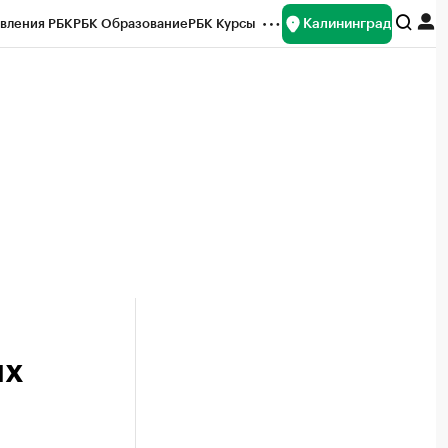
Калининград
вления РБК
РБК Образование
РБК Курсы
рейтинги
Франшизы
Газета
ок наличной валюты
их