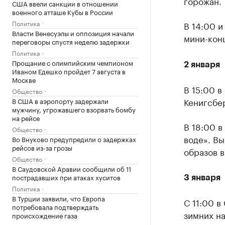
горожан.
США ввели санкции в отношении
военного атташе Кубы в России
Политика
В 14:00 
Власти Венесуэлы и оппозиция начали
мини-кон
переговоры спустя неделю задержки
Политика
Прощание с олимпийским чемпионом
2 января
Иваном Едешко пройдет 7 августа в
Москве
В 15:00 в
Общество
Кенигсбер
В США в аэропорту задержали
мужчину, угрожавшего взорвать бомбу
на рейсе
В 18:00 
Общество
воде». В
Во Внуково предупредили о задержках
рейсов из-за грозы
образов в
Общество
В Саудовской Аравии сообщили об 11
пострадавших при атаках хуситов
3 января
Политика
В Турции заявили, что Европа
С 11:00 в
потребовала подтверждать
зимних на
происхождение газа