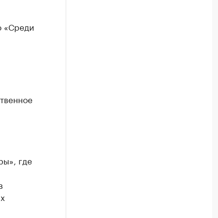
о «Среди
ственное
ры», где
в
ых