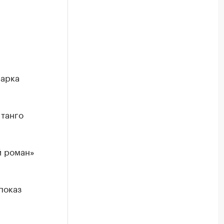
марка
 танго
й роман»
показ