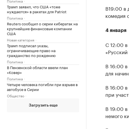
Политика
Трамп заявил, что США «тоже
В19:00 в 
нуждаются» в ракетах для Patriot
комедия о
Политика
Reuters сообщил о серии кибератак на
крупнейшие финансовые компании
4 января
США
Новая категория
С 12:00 в
Трамп подписал указы,
ограничивающие право на
«Русский 
гражданство по рождению
Политика
В 16:00 в
В Пензенской области ввели план
«Ковер»
для начи
Политика
Четыре человека погибли при взрыве в
В 16:00 в
автобусе в Сирии
при участ
Общество
Загрузить еще
В 19:00 
немого ки