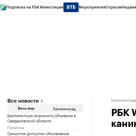
Подписка на РБК
Инвестиции
Мероприятия
Отрасли
Недви
РБК Life
Тренды
Визионеры
Национальные проекты
Город
Стиль
Кр
Спецпроекты СПб
Конференции СПб
Спецпроекты
Проверка конт
Калинингра
Все новости
Калининград
Весь мир
РБК 
Беспилотную опасность объявили в
Свердловской области
каник
Политика
Синоптик допустил обновление