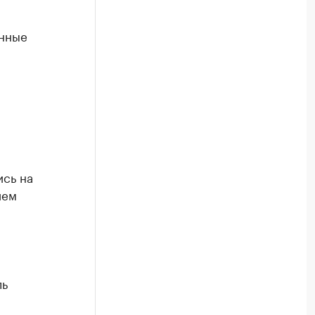
анные
сь на
ием
ль