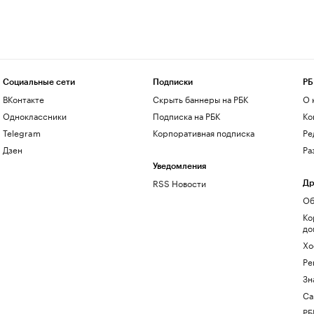
Социальные сети
Подписки
РБ
ВКонтакте
Скрыть баннеры на РБК
О 
Одноклассники
Подписка на РБК
Ко
Telegram
Корпоративная подписка
Ре
Дзен
Ра
Уведомления
RSS Новости
Др
Об
Ко
до
Хо
Ре
Зн
Са
РБ