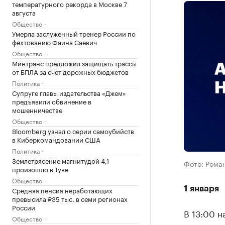
температурного рекорда в Москве 7
августа
Общество
Умерла заслуженный тренер России по
фехтованию Фаина Саевич
Общество
Минтранс предложил защищать трассы
от БПЛА за счет дорожных бюджетов
Политика
Супруге главы издательства «Джем»
предъявили обвинение в
мошенничестве
Общество
Bloomberg узнал о серии самоубийств
в Киберкомандовании США
Политика
Землетрясение магнитудой 4,1
Фото: Рома
произошло в Туве
Общество
1 января
Средняя пенсия неработающих
превысила ₽35 тыс. в семи регионах
России
В 13:00 н
Общество