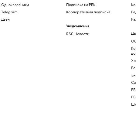
Одноклассники
Подписка на РБК
Ко
Telegram
Корпоративная подписка
Ре
Дзен
Ра
Уведомления
RSS Новости
Др
Об
Ко
до
Хо
Ре
Зн
Са
РБ
РБ
Шк