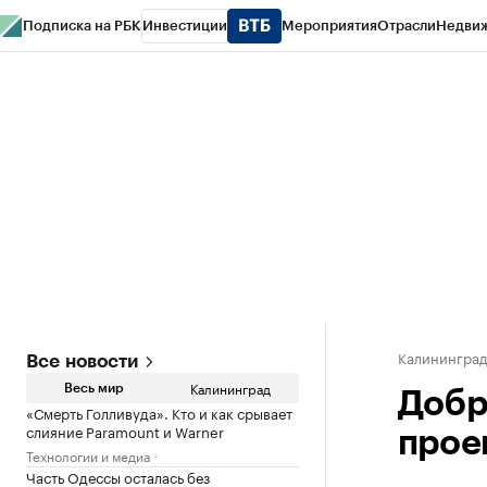
Подписка на РБК
Инвестиции
Мероприятия
Отрасли
Недви
РБК Life
Тренды
Визионеры
Национальные проекты
Город
Стиль
Кр
Спецпроекты СПб
Конференции СПб
Спецпроекты
Проверка конт
Калинингра
Все новости
Калининград
Весь мир
Добр
«Смерть Голливуда». Кто и как срывает
слияние Paramount и Warner
прое
Технологии и медиа
Часть Одессы осталась без