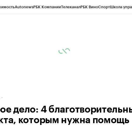
жимость
Autonews
РБК Компании
Телеканал
РБК Вино
Спорт
Школа упра
ипто
РБК Бизнес-среда
Дискуссионный клуб
Исследования
Кредитные 
рагентов
Политика
Экономика
Бизнес
Технологии и медиа
Финансы
Рын
д
ое дело: 4 благотворительн
кта, которым нужна помощь