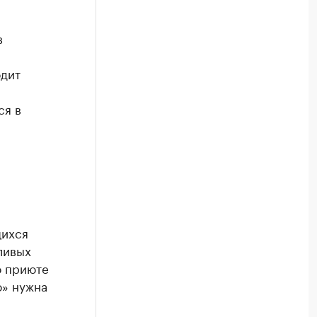
в
одит
ся в
щихся
ливых
о приюте
ю» нужна