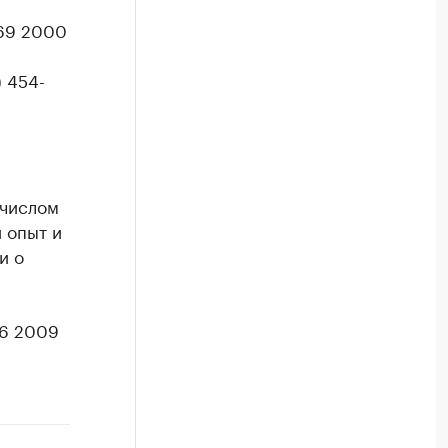
469 2000
) 454-
 числом
 опыт и
и о
76 2009