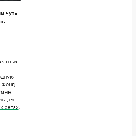
м чуть
ть
тельных
удную
. Фонд
умме,
льцам.
х сетях
.