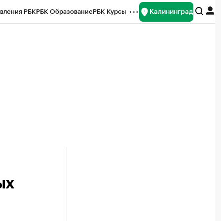
Калининград
вления РБК
РБК Образование
РБК Курсы
рейтинги
Франшизы
Газета
ок наличной валюты
ых