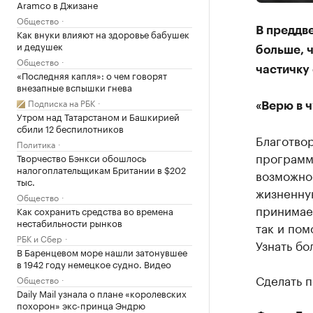
Aramco в Джизане
Общество
В преддв
Как внуки влияют на здоровье бабушек
и дедушек
больше, ч
Общество
частичку 
«Последняя капля»: о чем говорят
внезапные вспышки гнева
Подписка на РБК
«Верю в ч
Утром над Татарстаном и Башкирией
сбили 12 беспилотников
Благотво
Политика
программ
Творчество Бэнкси обошлось
налогоплательщикам Британии в $202
возможнос
тыс.
жизненну
Общество
принимае
Как сохранить средства во времена
нестабильности рынков
так и по
РБК и Сбер
Узнать бо
В Баренцевом море нашли затонувшее
в 1942 году немецкое судно. Видео
Сделать 
Общество
Daily Mail узнала о плане «королевских
похорон» экс-принца Эндрю