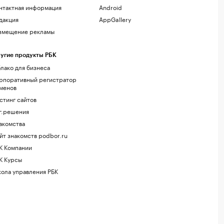
нтактная информация
Android
дакция
AppGallery
змещение рекламы
угие продукты РБК
лако для бизнеса
рпоративный регистратор
менов
стинг сайтов
г.решения
акомства
йт знакомств podbor.ru
К Компании
К Курсы
ола управления РБК