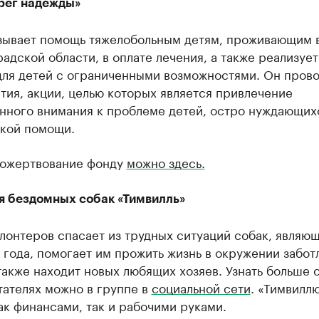
рег надежды»
зывает помощь тяжелобольным детям, проживающим 
адской области, в оплате лечения, а также реализует
для детей с ограниченными возможностями. Он пров
ия, акции, целью которых является привлечение
нного внимания к проблеме детей, остро нуждающих
кой помощи.
пожертвование фонду
можно здесь.
я бездомных собак «Тимвилль»
лонтеров спасает из трудных ситуаций собак, являю
года, помогает им прожить жизнь в окружении забот
также находит новых любящих хозяев. Узнать больше 
тателях можно в группе в
социальной сети
. «Тимвилл
к финансами, так и рабочими руками.