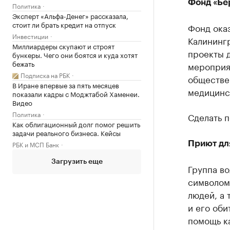
Фонд «Бе
Политика
Эксперт «Альфа-Денег» рассказала,
стоит ли брать кредит на отпуск
Фонд ока
Инвестиции
Калинингр
Миллиардеры скупают и строят
проекты 
бункеры. Чего они боятся и куда хотят
бежать
мероприят
Подписка на РБК
обществе
В Иране впервые за пять месяцев
медицинс
показали кадры с Моджтабой Хаменеи.
Видео
Политика
Сделать 
Как облигационный долг помог решить
задачи реального бизнеса. Кейсы
РБК и МСП Банк
Приют дл
Загрузить еще
Группа во
символом 
людей, а 
и его оби
помощь ка