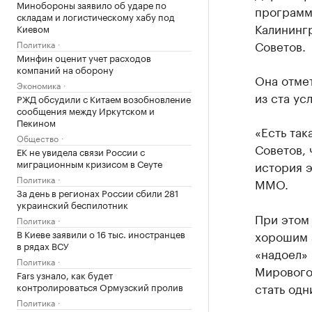
Минобороны заявило об ударе по
программ
складам и логистическому хабу под
Калининг
Киевом
Советов.
Политика
Минфин оценит учет расходов
компаний на оборону
Она отме
Экономика
из ста ус
РЖД обсудили с Китаем возобновление
сообщения между Иркутском и
Пекином
«Есть так
Общество
Советов, 
ЕК не увидела связи России с
миграционным кризисом в Сеуте
история э
Политика
ММО.
За день в регионах России сбили 281
украинский беспилотник
При этом 
Политика
В Киеве заявили о 16 тыс. иностранцев
хорошим 
в рядах ВСУ
«надоел» 
Политика
Мирового 
Fars узнало, как будет
стать одн
контролироваться Ормузский пролив
Политика