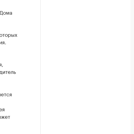
 Дома
которых
ия.
я,
дитель
яется
ея
ожет