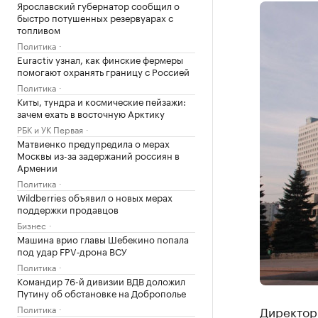
Ярославский губернатор сообщил о
быстро потушенных резервуарах с
топливом
Политика
Euractiv узнал, как финские фермеры
помогают охранять границу с Россией
Политика
Киты, тундра и космические пейзажи:
зачем ехать в восточную Арктику
РБК и УК Первая
Матвиенко предупредила о мерах
Москвы из-за задержаний россиян в
Армении
Политика
Wildberries объявил о новых мерах
поддержки продавцов
Бизнес
Машина врио главы Шебекино попала
под удар FPV‑дрона ВСУ
Политика
Командир 76-й дивизии ВДВ доложил
Путину об обстановке на Доброполье
Политика
Директор