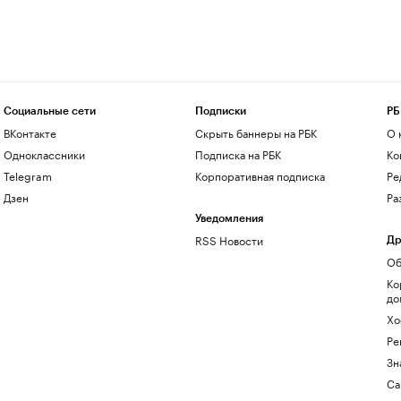
Социальные сети
Подписки
РБ
ВКонтакте
Скрыть баннеры на РБК
О 
Одноклассники
Подписка на РБК
Ко
Telegram
Корпоративная подписка
Ре
Дзен
Ра
Уведомления
RSS Новости
Др
Об
Ко
до
Хо
Ре
Зн
Са