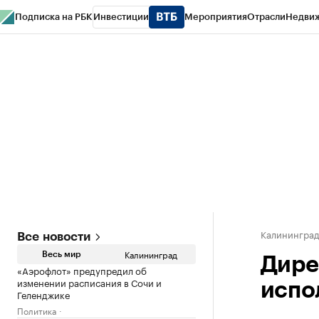
Подписка на РБК
Инвестиции
Мероприятия
Отрасли
Недви
РБК Life
Тренды
Визионеры
Национальные проекты
Город
Стиль
Кр
Спецпроекты СПб
Конференции СПб
Спецпроекты
Проверка конт
Калинингра
Все новости
Калининград
Весь мир
Дире
«Аэрофлот» предупредил об
изменении расписания в Сочи и
испо
Геленджике
Политика