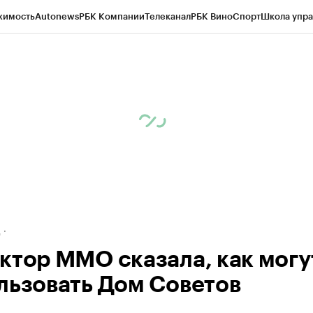
жимость
Autonews
РБК Компании
Телеканал
РБК Вино
Спорт
Школа упра
ипто
РБК Бизнес-среда
Дискуссионный клуб
Исследования
Кредитные 
рагентов
Политика
Экономика
Бизнес
Технологии и медиа
Финансы
Рын
д
ктор ММО сказала, как могу
льзовать Дом Советов