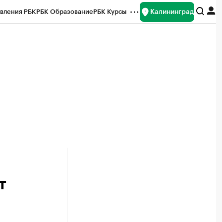
Калининград
вления РБК
РБК Образование
РБК Курсы
рейтинги
Франшизы
Газета
ок наличной валюты
т