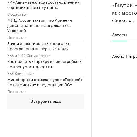
«ИжАвиа» занялась восстановлением
«Внутри м
сертификата эксплуатанта
как мест
Общество
Сивкова.
МИД России заявил, что Армения
демонстративно «заигрывает» с
Украиной
Авторы
Политика
Зачем инвестировать в торговые
пространства на первых этажах
РБК и ПИК Серия плюс
Алёна Пятр
Как принять квартиру в новостройке и
не пропустить дефекты
РБК Компании
Минобороны показало удар «Гераней»
по локомотиву и подстанции ВСУ
Политика
Загрузить еще