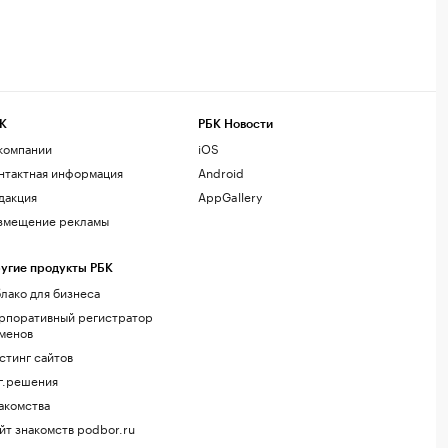
К
РБК Новости
компании
iOS
нтактная информация
Android
дакция
AppGallery
змещение рекламы
угие продукты РБК
лако для бизнеса
рпоративный регистратор
менов
стинг сайтов
г.решения
акомства
йт знакомств podbor.ru