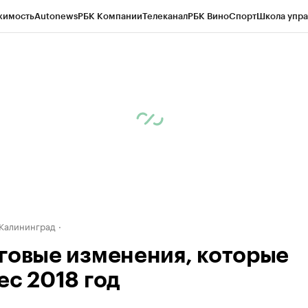
жимость
Autonews
РБК Компании
Телеканал
РБК Вино
Спорт
Школа упра
ипто
РБК Бизнес-среда
Дискуссионный клуб
Исследования
Кредитные 
рагентов
Политика
Экономика
Бизнес
Технологии и медиа
Финансы
Рын
Калининград
говые изменения, которые
ес 2018 год