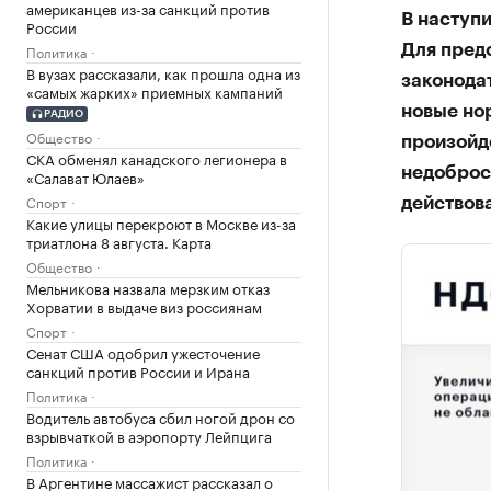
американцев из-за санкций против
В наступи
России
Политика
Для пред
В вузах рассказали, как прошла одна из
законода
«самых жарких» приемных кампаний
новые нор
РАДИО
Общество
произойд
СКА обменял канадского легионера в
недоброс
«Салават Юлаев»
Спорт
действова
Какие улицы перекроют в Москве из-за
триатлона 8 августа. Карта
Общество
Мельникова назвала мерзким отказ
Хорватии в выдаче виз россиянам
Спорт
Сенат США одобрил ужесточение
санкций против России и Ирана
Политика
Водитель автобуса сбил ногой дрон со
взрывчаткой в аэропорту Лейпцига
Политика
В Аргентине массажист рассказал о