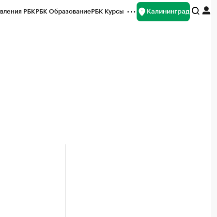
Калининград
вления РБК
РБК Образование
РБК Курсы
рейтинги
Франшизы
Газета
ок наличной валюты