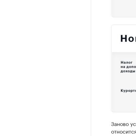
Заново у
относитс