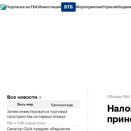
Подписка на РБК
Инвестиции
Мероприятия
Отрасли
Недви
РБК Life
Тренды
Визионеры
Национальные проекты
Город
Стиль
Кр
Спецпроекты СПб
Конференции СПб
Спецпроекты
Проверка конт
Обзоры РБК 
Все новости
Калининград
Весь мир
Нало
Зачем инвестировать в торговые
пространства на первых этажах
прин
РБК и ПИК Серия плюс
Сенатор США предрек обеднение