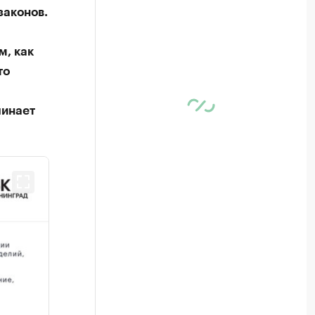
законов.
м, как
то
чинает