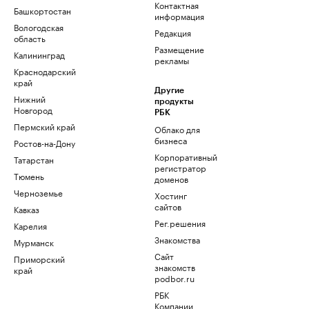
Контактная
Башкортостан
информация
Вологодская
Редакция
область
Размещение
Калининград
рекламы
Краснодарский
край
Другие
Нижний
продукты
Новгород
РБК
Пермский край
Облако для
бизнеса
Ростов-на-Дону
Корпоративный
Татарстан
регистратор
Тюмень
доменов
Черноземье
Хостинг
сайтов
Кавказ
Рег.решения
Карелия
Знакомства
Мурманск
Сайт
Приморский
знакомств
край
podbor.ru
РБК
Компании