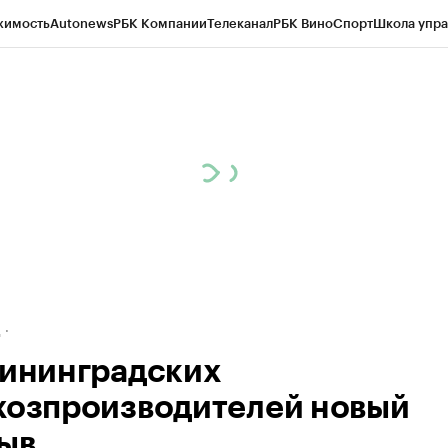
жимость
Autonews
РБК Компании
Телеканал
РБК Вино
Спорт
Школа упра
ипто
РБК Бизнес-среда
Дискуссионный клуб
Исследования
Кредитные 
рагентов
Политика
Экономика
Бизнес
Технологии и медиа
Финансы
Рын
д
лининградских
хозпроизводителей новый
ыв