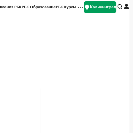
Калининград
вления РБК
РБК Образование
РБК Курсы
рейтинги
Франшизы
Газета
ок наличной валюты