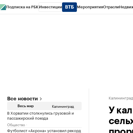
Подписка на РБК
Инвестиции
Мероприятия
Отрасли
Недви
РБК Life
Тренды
Визионеры
Национальные проекты
Город
Стиль
Кр
Спецпроекты СПб
Конференции СПб
Спецпроекты
Проверка конт
Калинингра
Все новости
Калининград
Весь мир
У ка
В Хорватии столкнулись грузовой и
пассажирский поезда
сель
Общество
Футболист «Акрона» установил рекорд
прор