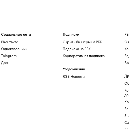
Социальные сети
Подписки
РБ
ВКонтакте
Скрыть баннеры на РБК
О 
Одноклассники
Подписка на РБК
Ко
Telegram
Корпоративная подписка
Ре
Дзен
Ра
Уведомления
RSS Новости
Др
Об
Ко
до
Хо
Ре
Зн
Са
РБ