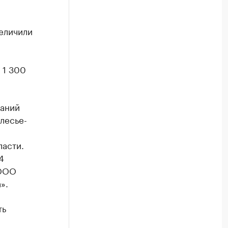
еличили
а
 1 300
аний
лесье-
ласти.
4
 ООО
».
ть