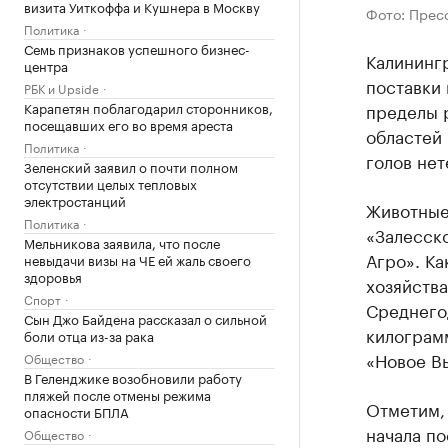
визита Уиткоффа и Кушнера в Москву
Фото: Прес
Политика
Семь признаков успешного бизнес-
Калинингр
центра
поставки 
РБК и Upside
Карапетян поблагодарил сторонников,
пределы 
посещавших его во время ареста
областей 
Политика
голов не
Зеленский заявил о почти полном
отсутствии целых тепловых
электростанций
Животные
Политика
«Залесско
Мельникова заявила, что после
Агро». Ка
невыдачи визы на ЧЕ ей жаль своего
здоровья
хозяйства
Спорт
Среднегод
Сын Джо Байдена рассказал о сильной
килограм
боли отца из-за рака
«Новое В
Общество
В Геленджике возобновили работу
пляжей после отмены режима
Отметим, 
опасности БПЛА
начала по
Общество