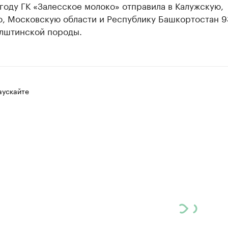
оду ГК «Залесское молоко» отправила в Калужскую,
ю, Московскую области и Республику Башкортостан 9
олштинской породы.
аускайте