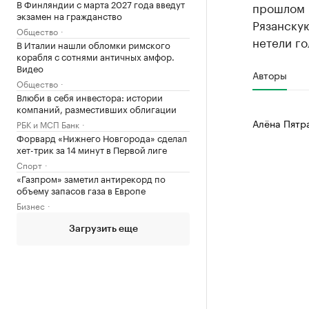
В Финляндии с марта 2027 года введут
прошлом г
экзамен на гражданство
Рязанску
Общество
нетели г
В Италии нашли обломки римского
корабля с сотнями античных амфор.
Видео
Авторы
Общество
Влюби в себя инвестора: истории
компаний, разместивших облигации
Алёна Пятр
РБК и МСП Банк
Форвард «Нижнего Новгорода» сделал
хет-трик за 14 минут в Первой лиге
Спорт
«Газпром» заметил антирекорд по
объему запасов газа в Европе
Бизнес
Загрузить еще