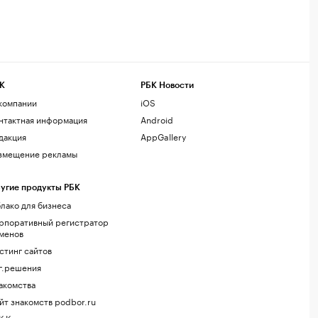
К
РБК Новости
компании
iOS
нтактная информация
Android
дакция
AppGallery
змещение рекламы
угие продукты РБК
лако для бизнеса
рпоративный регистратор
менов
стинг сайтов
г.решения
акомства
йт знакомств podbor.ru
К Компании