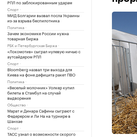
РПЛ по заблокированным ударам
Спорт
МИД Болгарии вызвал посла Украины
из-за взрыва беспилотника
Политика
Зачем экономике России нужна
товарная биржа
РБК и Петербургская Биржа
«Локомотив» сыграл нулевую ничью с
аутсайдером РПЛ
Спорт
Bloomberg назвал три выхода для
Киева на фоне дефицита ракет ПВО
Политика
«Веселый молочник» Уолкер купил
билеты в Стамбул на случай
выдворения
Общество
Марат и Динара Сафины сыграют с
Федерером и Ли На на турнире в
Шанхае
Спорт
ТАСС узнал о возможности скорого