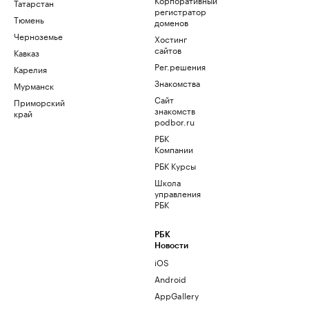
Татарстан
регистратор
Тюмень
доменов
Черноземье
Хостинг
сайтов
Кавказ
Рег.решения
Карелия
Знакомства
Мурманск
Сайт
Приморский
знакомств
край
podbor.ru
РБК
Компании
РБК Курсы
Школа
управления
РБК
РБК
Новости
iOS
Android
AppGallery