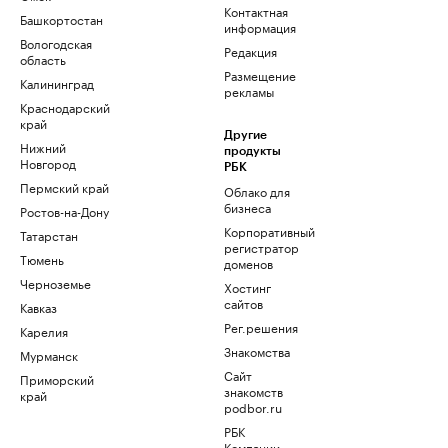
Контактная
Башкортостан
информация
Вологодская
Редакция
область
Размещение
Калининград
рекламы
Краснодарский
край
Другие
Нижний
продукты
Новгород
РБК
Пермский край
Облако для
бизнеса
Ростов-на-Дону
Корпоративный
Татарстан
регистратор
Тюмень
доменов
Черноземье
Хостинг
сайтов
Кавказ
Рег.решения
Карелия
Знакомства
Мурманск
Сайт
Приморский
знакомств
край
podbor.ru
РБК
Компании