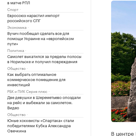
в матче РПЛ
Спорт
Евросоюз нарастил импорт
российского СПГ
Экономика
Вучич пообещал сделать все для
помощи Украине на «европейском
пути»
Политика
Самолет выкатился за пределы полосы
в Норильске и получил повреждения
Общество
Как выбрать оптимальное
коммерческое помещение для
инвестиций
РБК и ПИК Серия плюс
Две девушки в Шереметьево опоздали
на рейс и выбежали за самолетом.
Видео
Общество
Юные хоккеисты «Спартака» стали
победителями Кубка Александра
Овечкина
В центре 