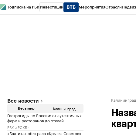
Подписка на РБК
Инвестиции
Мероприятия
Отрасли
Недви
РБК Life
Тренды
Визионеры
Национальные проекты
Город
Стиль
Кр
Спецпроекты СПб
Конференции СПб
Спецпроекты
Проверка конт
Калинингра
Все новости
Калининград
Весь мир
Назв
Гастрогиды по России: от аутентичных
ферм и ресторанов до отелей
квар
РБК и РСХБ
«Балтика» обыграла «Крылья Советов»