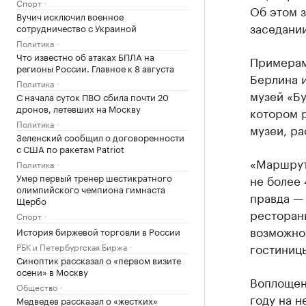
Спорт
Об этом з
Вучич исключил военное
заседании
сотрудничество с Украиной
Политика
Что известно об атаках БПЛА на
Примерам
регионы России. Главное к 8 августа
Берлина 
Политика
музей «Бу
С начала суток ПВО сбила почти 20
дронов, летевших на Москву
котором р
Политика
музеи, р
Зеленский сообщил о договоренности
с США по ракетам Patriot
«Маршрут 
Политика
Умер первый тренер шестикратного
не более
олимпийского чемпиона гимнаста
правда —
Щербо
рестораны
Спорт
возможнос
История биржевой торговли в России
гостиницы
РБК и Петербургская Биржа
Синоптик рассказал о «первом визите
осени» в Москву
Воплощен
Общество
году на н
Медведев рассказал о «жестких»