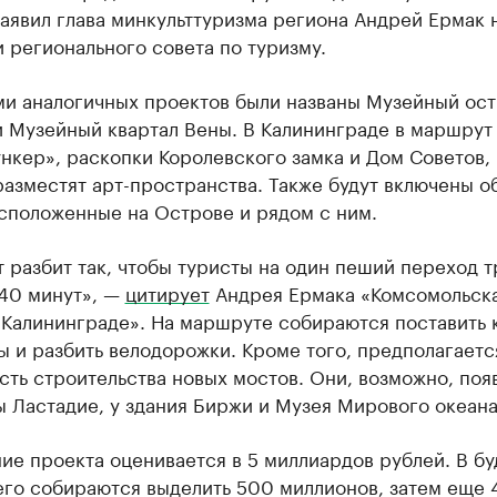
аявил глава минкульттуризма региона Андрей Ермак 
 регионального совета по туризму.
и аналогичных проектов были названы Музейный ос
и Музейный квартал Вены. В Калининграде в маршрут
нкер», раскопки Королевского замка и Дом Советов, 
азместят арт-пространства. Также будут включены о
асположенные на Острове и рядом с ним.
разбит так, чтобы туристы на один пеший переход т
 40 минут», —
цитирует
Андрея Ермака «Комсомольск
 Калининграде». На маршруте собираются поставить 
 и разбить велодорожки. Кроме того, предполагаетс
ть строительства новых мостов. Они, возможно, появ
 Ластадие, у здания Биржи и Музея Мирового океана
ие проекта оценивается в 5 миллиардов рублей. В б
его собираются выделить 500 миллионов, затем еще 