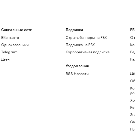
Социальные сети
Подписки
РБ
ВКонтакте
Скрыть баннеры на РБК
О 
Одноклассники
Подписка на РБК
Ко
Telegram
Корпоративная подписка
Ре
Дзен
Ра
Уведомления
RSS Новости
Др
Об
Ко
до
Хо
Ре
Зн
Са
РБ