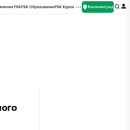
Калининград
вления РБК
РБК Образование
РБК Курсы
рейтинги
Франшизы
Газета
ок наличной валюты
ного