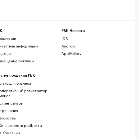
К
РБК Новости
компании
iOS
нтактная информация
Android
дакция
AppGallery
змещение рекламы
угие продукты РБК
лако для бизнеса
рпоративный регистратор
менов
стинг сайтов
г.решения
акомства
йт знакомств podbor.ru
К Компании