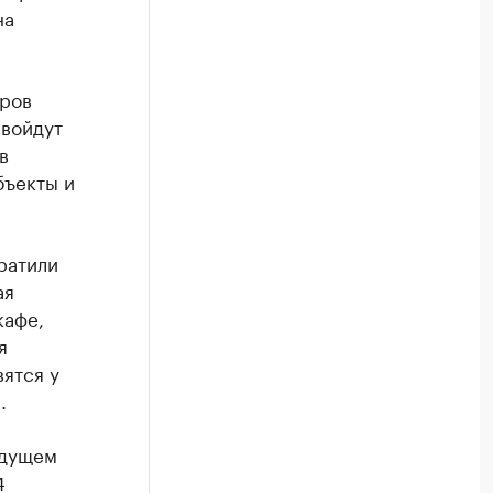
на
тров
 войдут
в
бъекты и
ратили
ая
кафе,
я
ятся у
.
удущем
4