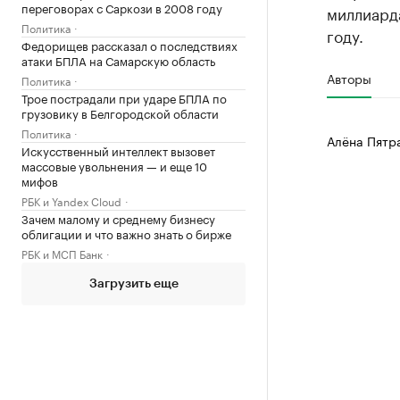
переговорах с Саркози в 2008 году
миллиарда
Политика
году.
Федорищев рассказал о последствиях
атаки БПЛА на Самарскую область
Авторы
Политика
Трое пострадали при ударе БПЛА по
грузовику в Белгородской области
Политика
Алёна Пятр
Искусственный интеллект вызовет
массовые увольнения — и еще 10
мифов
РБК и Yandex Cloud
Зачем малому и среднему бизнесу
облигации и что важно знать о бирже
РБК и МСП Банк
Загрузить еще