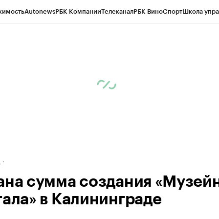
жимость
Autonews
РБК Компании
Телеканал
РБК Вино
Спорт
Школа упра
ипто
РБК Бизнес-среда
Дискуссионный клуб
Исследования
Кредитные 
рагентов
Политика
Экономика
Бизнес
Технологии и медиа
Финансы
Рын
д
ана сумма создания «Музей
тала» в Калининграде