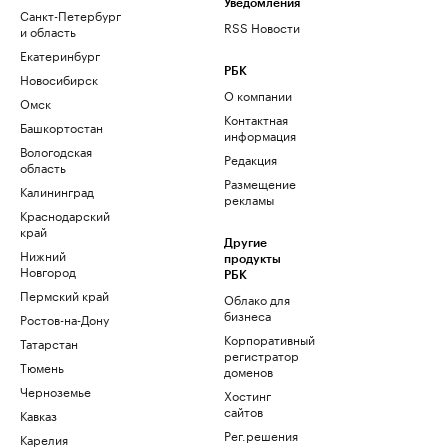
Уведомления
Санкт-Петербург
RSS Новости
и область
Екатеринбург
РБК
Новосибирск
О компании
Омск
Контактная
Башкортостан
информация
Вологодская
Редакция
область
Размещение
Калининград
рекламы
Краснодарский
край
Другие
Нижний
продукты
Новгород
РБК
Пермский край
Облако для
бизнеса
Ростов-на-Дону
Корпоративный
Татарстан
регистратор
Тюмень
доменов
Черноземье
Хостинг
сайтов
Кавказ
Рег.решения
Карелия