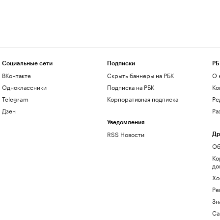
Социальные сети
Подписки
РБ
ВКонтакте
Скрыть баннеры на РБК
О 
Одноклассники
Подписка на РБК
Ко
Telegram
Корпоративная подписка
Ре
Дзен
Ра
Уведомления
RSS Новости
Др
Об
Ко
до
Хо
Ре
Зн
Са