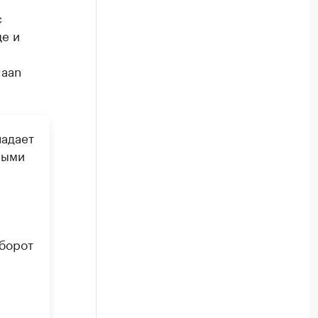
с
е и
laan
ладает
ными
оборот
,