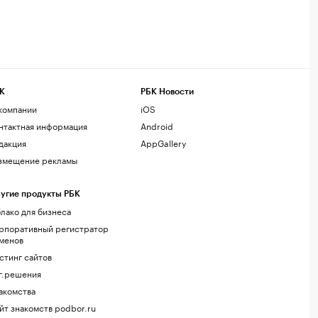
К
РБК Новости
компании
iOS
нтактная информация
Android
дакция
AppGallery
змещение рекламы
угие продукты РБК
лако для бизнеса
рпоративный регистратор
менов
стинг сайтов
г.решения
акомства
йт знакомств podbor.ru