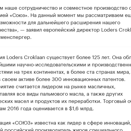
м наше сотрудничество и совместное производство 
ией «Союз». На данный момент мы рассматриваем ещ
озможности для дальнейшего расширения нашего
ества», — заявил европейский директор Loders Crok
именспергер.
я Loders Croklaan существует более 125 лет. Она об
йшими научно-исследовательскими и производствен
ями на трех континентах, в более ста странах мира,
в своем активе более 300 инновационных патентов.
иятие считается лидером на рынке масличных,
авляя все виды пальмового масла, а также других
еских масел и продуктов их переработки. Торговый 
ам 2016 года оценивается в $1,6 млрд.
ация «СОЮЗ» известна как лидер в сфере инноваций
й российский производитель жиров специального