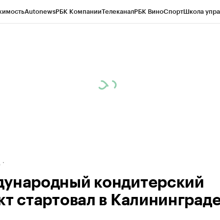
жимость
Autonews
РБК Компании
Телеканал
РБК Вино
Спорт
Школа упра
ипто
РБК Бизнес-среда
Дискуссионный клуб
Исследования
Кредитные 
рагентов
Политика
Экономика
Бизнес
Технологии и медиа
Финансы
Рын
д
ународный кондитерский
кт стартовал в Калининград