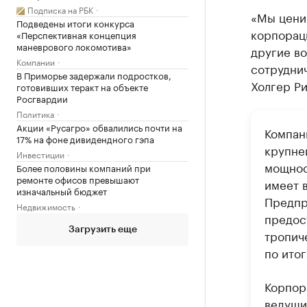
Подписка на РБК
«Мы цени
Подведены итоги конкурса
корпорац
«Перспективная концепция
маневрового локомотива»
другие в
Компании
сотруднич
В Приморье задержали подростков,
Холгер Р
готовивших теракт на объекте
Росгвардии
Политика
Акции «Русагро» обвалились почти на
Компани
17% на фоне дивидендного гэпа
крупне
Инвестиции
мощност
Более половины компаний при
ремонте офисов превышают
имеет 
изначальный бюджет
Предпр
Недвижимость
предост
Загрузить еще
тропич
по итог
Корпор
ведущи