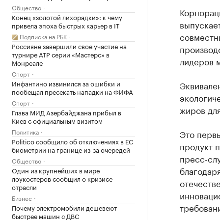
Общество
Корпорац
Конец «золотой лихорадки»: к чему
выпускае
привела эпоха быстрых карьер в IT
совместн
Подписка на РБК
Россияне завершили свое участие на
производ
турнире ATP серии «Мастерс» в
лидеров 
Монреале
Спорт
Инфантино извинился за ошибки и
Эквивале
пообещал пресекать нападки на ФИФА
экологиче
Спорт
жиров дл
Глава МИД Азербайджана прибыл в
Киев с официальным визитом
Политика
Это первы
Politico сообщило об отключениях в ЕС
продукт 
биометрии на границе из-за очередей
пресс-слу
Общество
благодар
Один из крупнейших в мире
лоукостеров сообщил о кризисе
отечеств
отрасли
инноваци
Бизнес
требован
Почему электромобили дешевеют
быстрее машин с ДВС