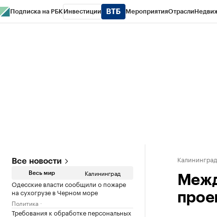
Подписка на РБК
Инвестиции
Мероприятия
Отрасли
Недви
РБК Life
Тренды
Визионеры
Национальные проекты
Город
Стиль
Кр
Спецпроекты СПб
Конференции СПб
Спецпроекты
Проверка конт
Калинингра
Все новости
Калининград
Весь мир
Межд
Одесские власти сообщили о пожаре
на сухогрузе в Черном море
прое
Политика
Требования к обработке персональных