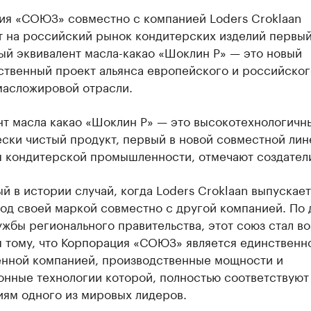
ия «СОЮЗ» совместно с компанией Loders Croklaan
т на российский рынок кондитерских изделий первы
ый эквивалент масла-какао «Шоклин Р» — это новый
ственный проект альянса европейского и российског
масложировой отрасли.
нт масла какао «Шоклин Р» — это высокотехнологичн
ски чистый продукт, первый в новой совместной лин
я кондитерской промышленности, отмечают создател
й в истории случай, когда Loders Croklaan выпускает
под своей маркой совместно с другой компанией. По
жбы регионального правительства, этот союз стал в
я тому, что Корпорация «СОЮЗ» является единственн
енной компанией, производственные мощности и
онные технологии которой, полностью соответствуют
иям одного из мировых лидеров.