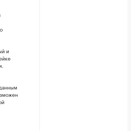
й
о
ый и
ейке
и.
 данным
озможен
ой