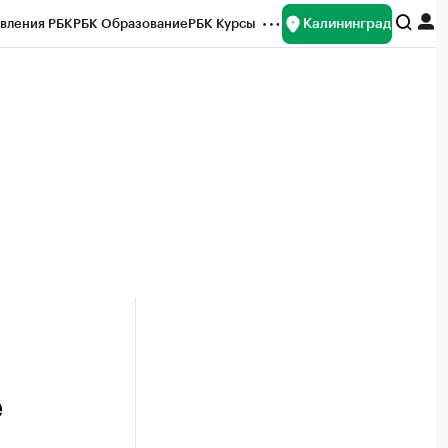
Калининград
вления РБК
РБК Образование
РБК Курсы
рейтинги
Франшизы
Газета
ок наличной валюты
е