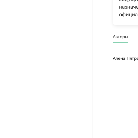
назнач
официа
Авторы
Алёна Пятр