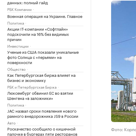
данных: полный гайд
РБК Компании
Военная операция на Украине. Главное
Политика
Акции IT-компании «Софтлайн»
подскочили на 16% без видимых
причин
Инвестиции
Ученые из США показали уникальные
фото Солнца с «перьями» на
поверхности
Общество
Как Петербургская биржа влияет на
бизнес и экономику
РБК и Петербургская Биржа
Люксембург обвинил ЕС во взятии
Шенгена «в заложники»
Политика
JAC назвал сроки появления нового
рамного внедорожника JS9 в России
Авто
Роскачество сообщило о кишечной
Фото: Корп
палочке в бургерах пяти ресторанов