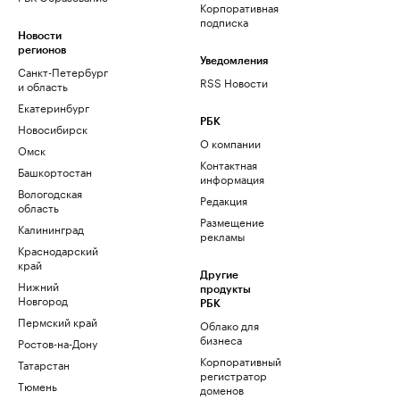
Корпоративная
подписка
Новости
регионов
Уведомления
Санкт-Петербург
RSS Новости
и область
Екатеринбург
РБК
Новосибирск
О компании
Омск
Контактная
Башкортостан
информация
Вологодская
Редакция
область
Размещение
Калининград
рекламы
Краснодарский
край
Другие
Нижний
продукты
Новгород
РБК
Пермский край
Облако для
бизнеса
Ростов-на-Дону
Корпоративный
Татарстан
регистратор
Тюмень
доменов