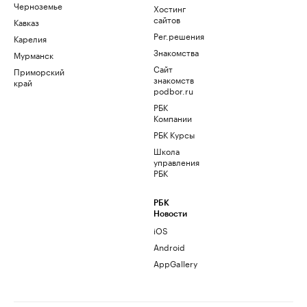
Черноземье
Хостинг
сайтов
Кавказ
Рег.решения
Карелия
Знакомства
Мурманск
Сайт
Приморский
знакомств
край
podbor.ru
РБК
Компании
РБК Курсы
Школа
управления
РБК
РБК
Новости
iOS
Android
AppGallery