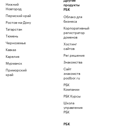
Другие
Нижний
продукты
Новгород
РБК
Пермский край
Облако для
бизнеса
Ростов-на-Дону
Корпоративный
Татарстан
регистратор
Тюмень
доменов
Черноземье
Хостинг
сайтов
Кавказ
Рег.решения
Карелия
Знакомства
Мурманск
Сайт
Приморский
знакомств
край
podbor.ru
РБК
Компании
РБК Курсы
Школа
управления
РБК
РБК