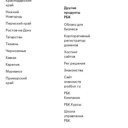
край
Другие
Нижний
продукты
Новгород
РБК
Пермский край
Облако для
бизнеса
Ростов-на-Дону
Корпоративный
Татарстан
регистратор
Тюмень
доменов
Черноземье
Хостинг
сайтов
Кавказ
Рег.решения
Карелия
Знакомства
Мурманск
Сайт
Приморский
знакомств
край
podbor.ru
РБК
Компании
РБК Курсы
Школа
управления
РБК