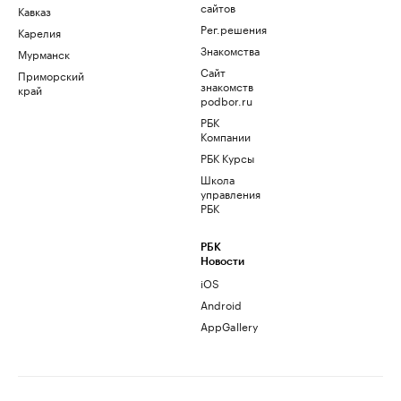
сайтов
Кавказ
Рег.решения
Карелия
Знакомства
Мурманск
Сайт
Приморский
знакомств
край
podbor.ru
РБК
Компании
РБК Курсы
Школа
управления
РБК
РБК
Новости
iOS
Android
AppGallery