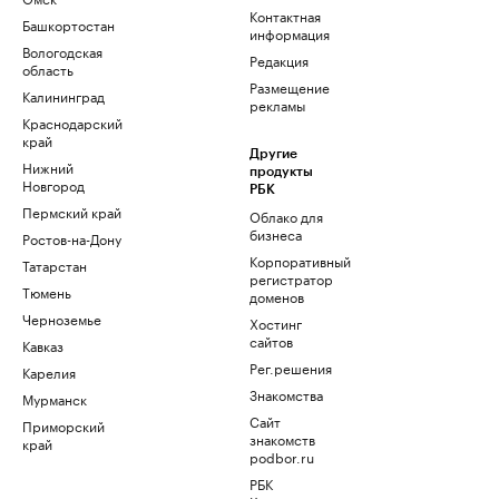
Контактная
Башкортостан
информация
Вологодская
Редакция
область
Размещение
Калининград
рекламы
Краснодарский
край
Другие
Нижний
продукты
Новгород
РБК
Пермский край
Облако для
бизнеса
Ростов-на-Дону
Корпоративный
Татарстан
регистратор
Тюмень
доменов
Черноземье
Хостинг
сайтов
Кавказ
Рег.решения
Карелия
Знакомства
Мурманск
Сайт
Приморский
знакомств
край
podbor.ru
РБК