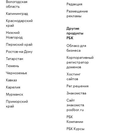
Вологодская
Редакция
область
Размещение
Калининград
рекламы
Краснодарский
край
Другие
Нижний
продукты
Новгород
РБК
Пермский край
Облако для
бизнеса
Ростов-на-Дону
Корпоративный
Татарстан
регистратор
Тюмень
доменов
Черноземье
Хостинг
сайтов
Кавказ
Рег.решения
Карелия
Знакомства
Мурманск
Сайт
Приморский
знакомств
край
podbor.ru
РБК
Компании
РБК Курсы