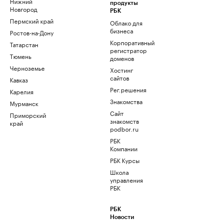
Нижний
продукты
Новгород
РБК
Пермский край
Облако для
бизнеса
Ростов-на-Дону
Корпоративный
Татарстан
регистратор
Тюмень
доменов
Черноземье
Хостинг
сайтов
Кавказ
Рег.решения
Карелия
Знакомства
Мурманск
Сайт
Приморский
знакомств
край
podbor.ru
РБК
Компании
РБК Курсы
Школа
управления
РБК
РБК
Новости