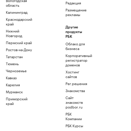
Вологодская
Редакция
область
Размещение
Калининград
рекламы
Краснодарский
край
Другие
Нижний
продукты
Новгород
РБК
Пермский край
Облако для
бизнеса
Ростов-на-Дону
Корпоративный
Татарстан
регистратор
Тюмень
доменов
Черноземье
Хостинг
сайтов
Кавказ
Рег.решения
Карелия
Знакомства
Мурманск
Сайт
Приморский
знакомств
край
podbor.ru
РБК
Компании
РБК Курсы