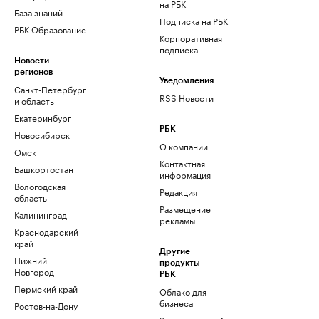
на РБК
База знаний
Подписка на РБК
РБК Образование
Корпоративная
подписка
Новости
регионов
Уведомления
Санкт-Петербург
RSS Новости
и область
Екатеринбург
РБК
Новосибирск
О компании
Омск
Контактная
Башкортостан
информация
Вологодская
Редакция
область
Размещение
Калининград
рекламы
Краснодарский
край
Другие
Нижний
продукты
Новгород
РБК
Пермский край
Облако для
бизнеса
Ростов-на-Дону