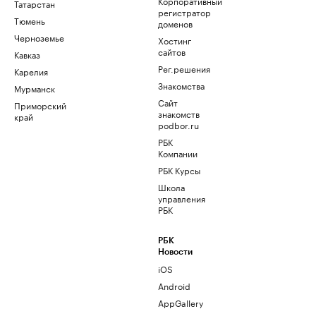
Корпоративный
Татарстан
регистратор
Тюмень
доменов
Черноземье
Хостинг
сайтов
Кавказ
Рег.решения
Карелия
Знакомства
Мурманск
Сайт
Приморский
знакомств
край
podbor.ru
РБК
Компании
РБК Курсы
Школа
управления
РБК
РБК
Новости
iOS
Android
AppGallery