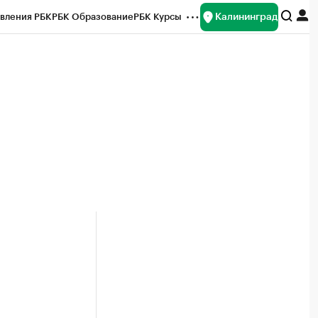
Калининград
вления РБК
РБК Образование
РБК Курсы
рейтинги
Франшизы
Газета
ок наличной валюты