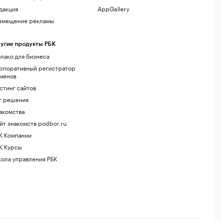
дакция
AppGallery
змещение рекламы
угие продукты РБК
лако для бизнеса
рпоративный регистратор
менов
стинг сайтов
г.решения
акомства
йт знакомств podbor.ru
К Компании
К Курсы
ола управления РБК