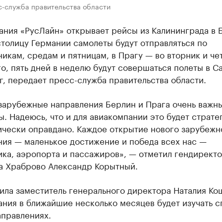
с-служба правительства области
ания «РусЛайн» открывает рейсы из Калининграда в 
столицу Германии самолеты будут отправляться по
икам, средам и пятницам, в Прагу — во вторник и че
о, пять дней в неделю будут совершаться полеты в Са
, передает пресс-служба правительства области.
зарубежные направления Берлин и Прага очень важн
. Надеюсь, что и для авиакомпании это будет страте
ически оправдано. Каждое открытие нового зарубежн
ния — маленькое достижение и победа всех нас —
ика, аэропорта и пассажиров», — отметил гендирект
а Храброво Александр Корытный.
ила заместитель генерального директора Наталия Ко
ния в ближайшие несколько месяцев будет изучать с
аправлениях.