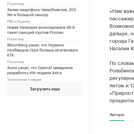
Политика
Зачем смартфону телеобъектив, 200
«Нам важн
Мп и большой сенсор
пассажир
РБК и Huawei
Возможно
Новая Зеландия анонсировала 36-й
пакет санкций против России
дальше, 
Политика
города Ге
Bloomberg узнал, что Украина
Наталия 
пообещала США больше не атаковать
КТК
Политика
По слова
Axios узнал, что OpenAI замедлила
Рольбинов
разработку ИИ-модели Astra
регулярн
Технологии и медиа
летом и 1
Загрузить еще
«Прирост 
процента»
Авторы