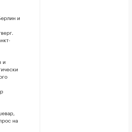
Берлин и
тверг.
нкт-
ы и
гически
ого
ор
шевар,
прос на