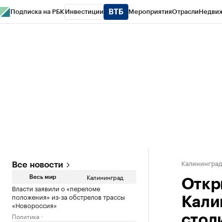
Подписка на РБК
Инвестиции
Мероприятия
Отрасли
Недви
РБК Life
Тренды
Визионеры
Национальные проекты
Город
Стиль
Кр
Спецпроекты СПб
Конференции СПб
Спецпроекты
Проверка конт
Калинингра
Все новости
Калининград
Весь мир
Откр
Власти заявили о «переломе
положения» из-за обстрелов трассы
Кали
«Новороссия»
Политика
стол