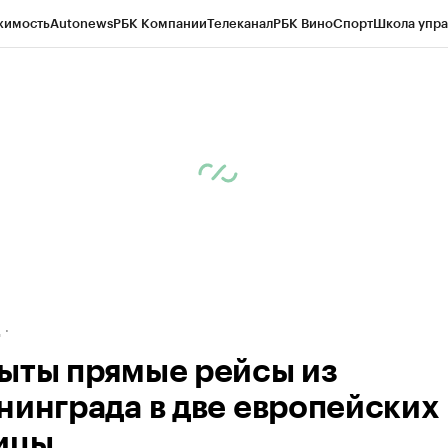
жимость
Autonews
РБК Компании
Телеканал
РБК Вино
Спорт
Школа упра
ипто
РБК Бизнес-среда
Дискуссионный клуб
Исследования
Кредитные 
рагентов
Политика
Экономика
Бизнес
Технологии и медиа
Финансы
Рын
д
ыты прямые рейсы из
нинграда в две европейских
ицы