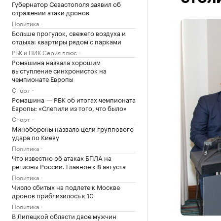
Губернатор Севастополя заявил об
отражении атаки дронов
Политика
Больше прогулок, свежего воздуха и
отдыха: квартиры рядом с парками
РБК и ПИК Серия плюс
Ромашина назвала хорошим
выступление синхронисток на
чемпионате Европы
Спорт
Ромашина — РБК об итогах чемпионата
Европы: «Слепили из того, что было»
Спорт
Минобороны назвало цели группового
удара по Киеву
Политика
Что известно об атаках БПЛА на
регионы России. Главное к 8 августа
Политика
Число сбитых на подлете к Москве
дронов приблизилось к 10
Политика
В Липецкой области двое мужчин