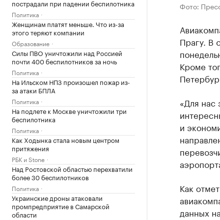
пострадали при падении беспилотника
Фото: Прес
Политика
Женщинам платят меньше. Что из-за
Авиакомп
этого теряют компании
Прагу. В 
Образование
понедельн
Силы ПВО уничтожили над Россией
почти 400 беспилотников за ночь
Кроме тог
Политика
Петербург
На Ильском НПЗ произошел пожар из-
за атаки БПЛА
«Для нас 
Политика
На подлете к Москве уничтожили три
интересны
беспилотника
и эконом
Политика
направле
Как Ходынка стала новым центром
притяжения
перевозч
РБК и Stone
аэропорт
Над Ростовской областью перехватили
более 30 беспилотников
Как отмет
Политика
Украинские дроны атаковали
авиакомпа
промпредприятие в Самарской
данных н
области