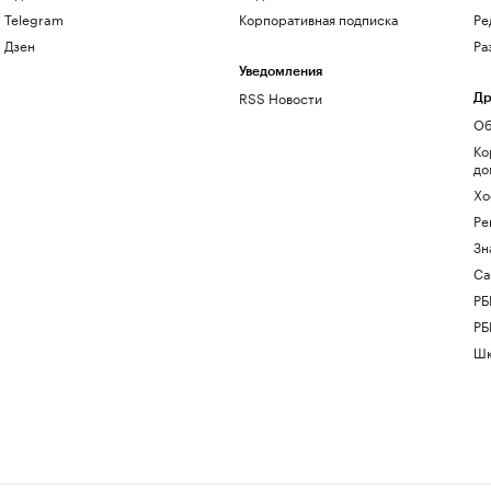
Telegram
Корпоративная подписка
Ре
Дзен
Ра
Уведомления
RSS Новости
Др
Об
Ко
до
Хо
Ре
Зн
Са
РБ
РБ
Шк