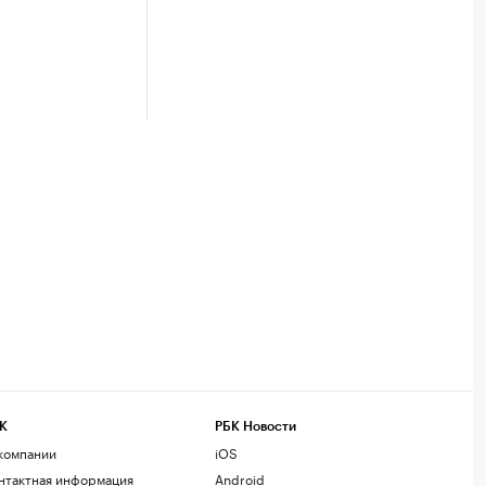
К
РБК Новости
компании
iOS
нтактная информация
Android