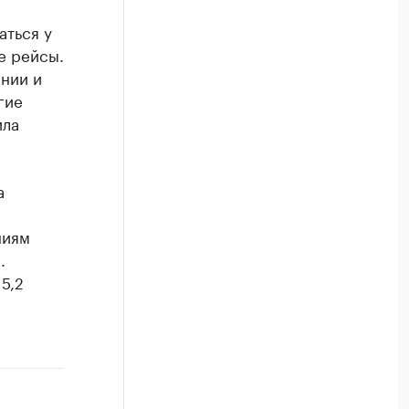
аться у
е рейсы.
нии и
гие
ила
а
ниям
.
5,2