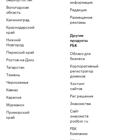
информация
Вологодская
Редакция
область
Размещение
Калининград
рекламы
Краснодарский
край
Другие
Нижний
продукты
Новгород
РБК
Пермский край
Облако для
бизнеса
Ростов-на-Дону
Корпоративный
Татарстан
регистратор
Тюмень
доменов
Черноземье
Хостинг
сайтов
Кавказ
Рег.решения
Карелия
Знакомства
Мурманск
Сайт
Приморский
знакомств
край
podbor.ru
РБК
Компании