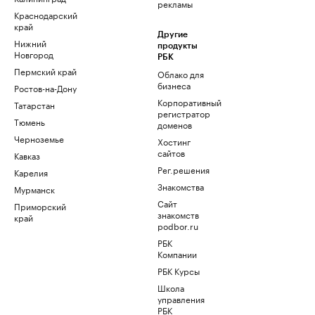
рекламы
Краснодарский
край
Другие
Нижний
продукты
Новгород
РБК
Пермский край
Облако для
бизнеса
Ростов-на-Дону
Корпоративный
Татарстан
регистратор
Тюмень
доменов
Черноземье
Хостинг
сайтов
Кавказ
Рег.решения
Карелия
Знакомства
Мурманск
Сайт
Приморский
знакомств
край
podbor.ru
РБК
Компании
РБК Курсы
Школа
управления
РБК