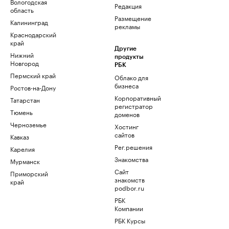
Вологодская
Редакция
область
Размещение
Калининград
рекламы
Краснодарский
край
Другие
Нижний
продукты
Новгород
РБК
Пермский край
Облако для
бизнеса
Ростов-на-Дону
Корпоративный
Татарстан
регистратор
Тюмень
доменов
Черноземье
Хостинг
сайтов
Кавказ
Рег.решения
Карелия
Знакомства
Мурманск
Сайт
Приморский
знакомств
край
podbor.ru
РБК
Компании
РБК Курсы