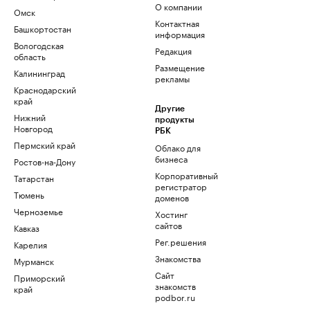
О компании
Омск
Контактная
Башкортостан
информация
Вологодская
Редакция
область
Размещение
Калининград
рекламы
Краснодарский
край
Другие
Нижний
продукты
Новгород
РБК
Пермский край
Облако для
бизнеса
Ростов-на-Дону
Корпоративный
Татарстан
регистратор
Тюмень
доменов
Черноземье
Хостинг
сайтов
Кавказ
Рег.решения
Карелия
Знакомства
Мурманск
Сайт
Приморский
знакомств
край
podbor.ru