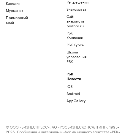
Рег.решения
Карелия
Знакомства
Мурманск
Сайт
Приморский
знакомств
край
podbor.ru
РБК
Компании
РБК Курсы
Школа
управления
РБК
РБК
Новости
iOS
Android
AppGallery
© ООО «БИЗНЕСПРЕСС», АО «РОСБИЗНЕСКОНСАЛТИНГ», 1995–
2026. Сообщения и материалы информационного агентства «РБК»