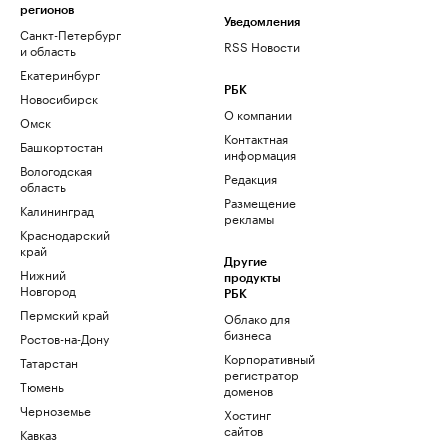
регионов
Уведомления
Санкт-Петербург
RSS Новости
и область
Екатеринбург
РБК
Новосибирск
О компании
Омск
Контактная
Башкортостан
информация
Вологодская
Редакция
область
Размещение
Калининград
рекламы
Краснодарский
край
Другие
Нижний
продукты
Новгород
РБК
Пермский край
Облако для
бизнеса
Ростов-на-Дону
Корпоративный
Татарстан
регистратор
Тюмень
доменов
Черноземье
Хостинг
сайтов
Кавказ