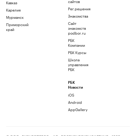
сайтов
Кавказ
Рег.решения
Карелия
Знакомства
Мурманск
Сайт
Приморский
знакомств
край
podbor.ru
РБК
Компании
РБК Курсы
Школа
управления
РБК
РБК
Новости
iOS
Android
AppGallery