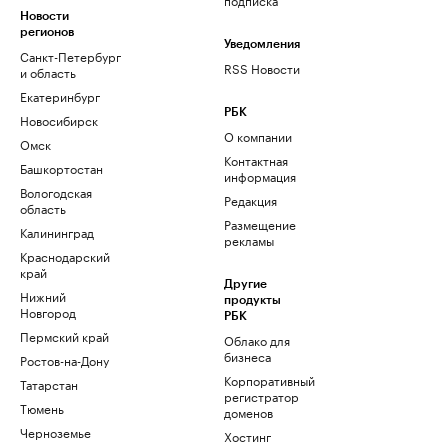
Новости
регионов
Уведомления
Санкт-Петербург
RSS Новости
и область
Екатеринбург
РБК
Новосибирск
О компании
Омск
Контактная
Башкортостан
информация
Вологодская
Редакция
область
Размещение
Калининград
рекламы
Краснодарский
край
Другие
Нижний
продукты
Новгород
РБК
Пермский край
Облако для
бизнеса
Ростов-на-Дону
Корпоративный
Татарстан
регистратор
Тюмень
доменов
Черноземье
Хостинг