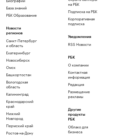
Биографии
на РБК
База знаний
Подписка на РБК
РБК Образование
Корпоративная
подписка
Новости
регионов
Уведомления
Санкт-Петербург
RSS Новости
и область
Екатеринбург
РБК
Новосибирск
О компании
Омск
Контактная
Башкортостан
информация
Вологодская
Редакция
область
Размещение
Калининград
рекламы
Краснодарский
край
Другие
Нижний
продукты
Новгород
РБК
Пермский край
Облако для
бизнеса
Ростов-на-Дону