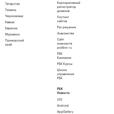
Корпоративный
Татарстан
регистратор
Тюмень
доменов
Черноземье
Хостинг
сайтов
Кавказ
Рег.решения
Карелия
Знакомства
Мурманск
Сайт
Приморский
знакомств
край
podbor.ru
РБК
Компании
РБК Курсы
Школа
управления
РБК
РБК
Новости
iOS
Android
AppGallery