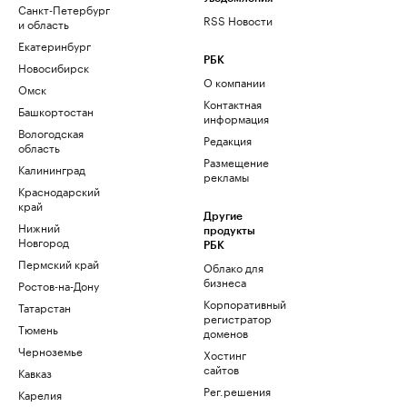
Санкт-Петербург
RSS Новости
и область
Екатеринбург
РБК
Новосибирск
О компании
Омск
Контактная
Башкортостан
информация
Вологодская
Редакция
область
Размещение
Калининград
рекламы
Краснодарский
край
Другие
Нижний
продукты
Новгород
РБК
Пермский край
Облако для
бизнеса
Ростов-на-Дону
Корпоративный
Татарстан
регистратор
Тюмень
доменов
Черноземье
Хостинг
сайтов
Кавказ
Рег.решения
Карелия