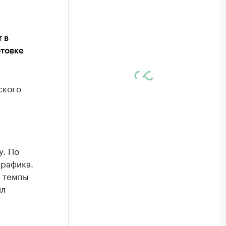
 в
отовке
ского
у. По
графика.
и темпы
ил