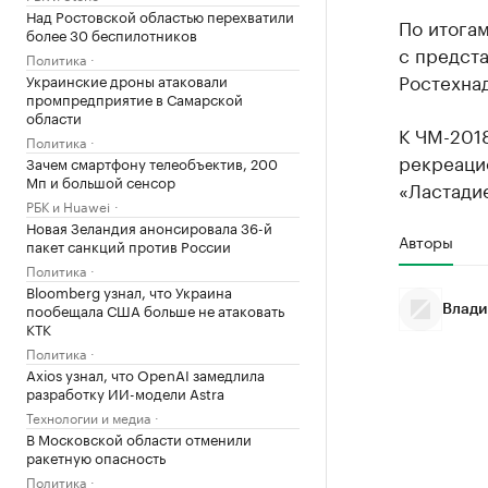
Над Ростовской областью перехватили
По итога
более 30 беспилотников
с предст
Политика
Ростехна
Украинские дроны атаковали
промпредприятие в Самарской
области
К ЧМ-2018
Политика
рекреаци
Зачем смартфону телеобъектив, 200
Мп и большой сенсор
«Ластадие
РБК и Huawei
Новая Зеландия анонсировала 36-й
Авторы
пакет санкций против России
Политика
Bloomberg узнал, что Украина
пообещала США больше не атаковать
Влади
КТК
Политика
Axios узнал, что OpenAI замедлила
разработку ИИ-модели Astra
Технологии и медиа
В Московской области отменили
ракетную опасность
Политика