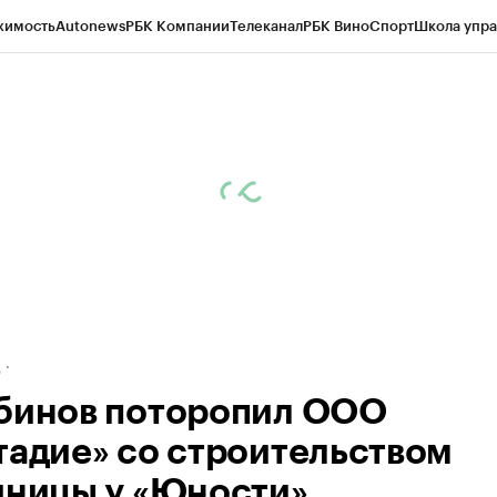
жимость
Autonews
РБК Компании
Телеканал
РБК Вино
Спорт
Школа упра
ипто
РБК Бизнес-среда
Дискуссионный клуб
Исследования
Кредитные 
рагентов
Политика
Экономика
Бизнес
Технологии и медиа
Финансы
Рын
д
бинов поторопил ООО
тадие» со строительством
иницы у «Юности»