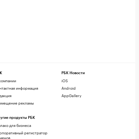
К
РБК Новости
компании
iOS
нтактная информация
Android
дакция
AppGallery
змещение рекламы
угие продукты РБК
лако для бизнеса
рпоративный регистратор
менов