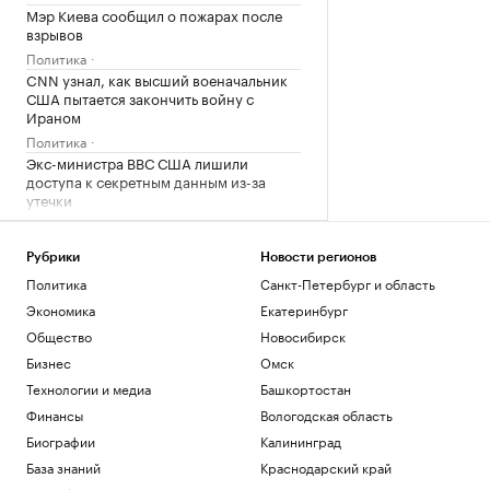
Мэр Киева сообщил о пожарах после
взрывов
Политика
CNN узнал, как высший военачальник
США пытается закончить войну с
Ираном
Политика
Экс-министра ВВС США лишили
доступа к секретным данным из-за
утечки
Политика
Шуваев сообщил о системе
Рубрики
Новости регионов
оповещения, для которой не нужны
сеть и зарядка
Политика
Санкт-Петербург и область
Политика
Экономика
Екатеринбург
Общество
Новосибирск
Загрузить еще
Бизнес
Омск
Технологии и медиа
Башкортостан
Финансы
Вологодская область
Биографии
Калининград
База знаний
Краснодарский край