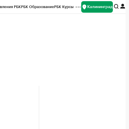
Калининград
вления РБК
РБК Образование
РБК Курсы
рейтинги
Франшизы
Газета
ок наличной валюты