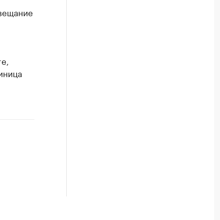
овещание
e,
иница