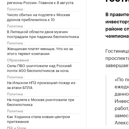
регионы России. Главное к 8 августа
Политика
Число сбитых на подлете к Москве
В правит
дронов приблизилось к 10
инвестору
Политика
районе сп
В Липецкой области двое мужчин
пострадали при падении беспилотника
чемпионат
Политика
Женщинам платят меньше. Что из-за
Гостиниц
этого теряют компании
проспекта
Образование
завершает
Силы ПВО уничтожили над Россией
почти 400 беспилотников за ночь
Политика
«По п
На Ильском НПЗ произошел пожар из-
ежедн
за атаки БПЛА
данно
Политика
На подлете к Москве уничтожили три
Инвес
беспилотника
работ
Политика
замес
Как Ходынка стала новым центром
притяжения
Алекс
РБК и Stone