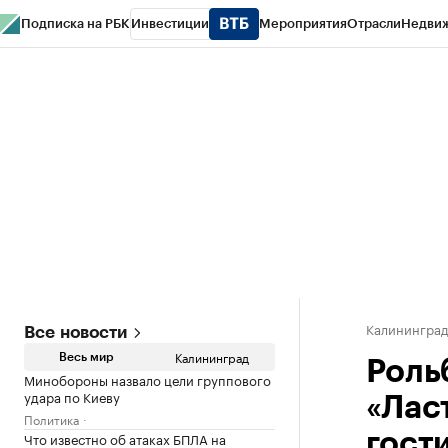
Подписка на РБК
Инвестиции
Мероприятия
Отрасли
Недви
РБК Life
Тренды
Визионеры
Национальные проекты
Город
Стиль
Кр
Спецпроекты СПб
Конференции СПб
Спецпроекты
Проверка конт
Калинингра
Все новости
Калининград
Весь мир
Роль
Минобороны назвало цели группового
удара по Киеву
«Лас
Политика
Что известно об атаках БПЛА на
гост