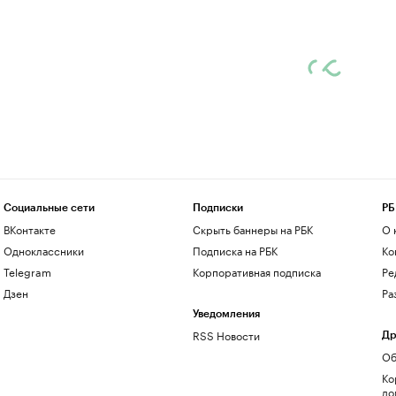
Социальные сети
Подписки
РБ
ВКонтакте
Скрыть баннеры на РБК
О 
Одноклассники
Подписка на РБК
Ко
Telegram
Корпоративная подписка
Ре
Дзен
Ра
Уведомления
RSS Новости
Др
Об
Ко
до