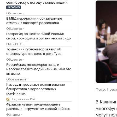
сентябрьскую погоду в конце недели
РАДИО
Общество
В МВД перечислили обязательные
отметки в паспорте россиянина
Общество
Гастрогид по Центральной России:
сыры, крокодилы и органический сидр
РБК и РСХБ
Тюменский губернатор заявил об
опасном уровне воды в реке Тура
Общество
Российских менеджеров начали
массово травить подчиненные. Чем это
вызвано
Образование
Как суды пресекают использование
банкротства в корпоративных
Фото: Прес
конфликтах
Подписка на РБК
В Калинин
Фрадков назвал международные
многофун
расчеты инструментом «новой войны»
могут пол
Финансы