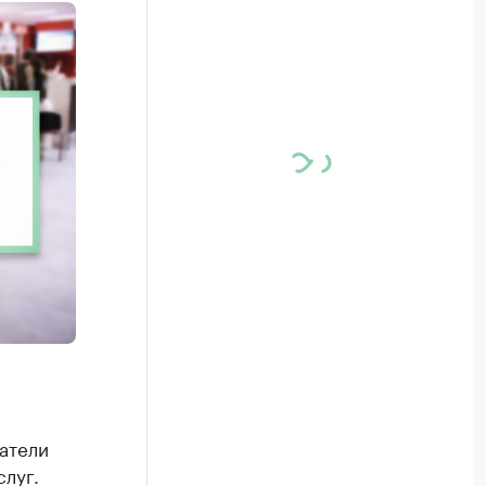
атели
луг.