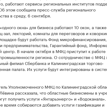
го, работают сервисы региональных институтов подд
 Об этом сообщила пресс-служба регионального
ства в среду, 6 сентября.
«одного окна» для бизнеса работают 10 окон, а также
-зал, лекторий, комнаты для переговоров и коворкин
площадке будут работать Фонд микрофинансирования
и предпринимательства, Гарантийный фонд, Информ
 центр. В начале октября в МФЦ приступит к работе
 промышленности региона. О сотрудничестве с МФЦ 
ьный филиал Сбербанка и Калининградская торгово-
ная палата. Их услуги будут интегрированы в систе
тель Уполномоченного МФЦ по Калининградской обла
Лёвина рассказала, что областные бизнесмены в уч
гут получить услуги «Янтарьэнерго» и «Водоканала».
е время собираются добавить услуги газификации и