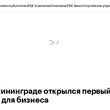
жимость
Autonews
РБК Компании
Телеканал
РБК Вино
Спорт
Школа упра
ипто
РБК Бизнес-среда
Дискуссионный клуб
Исследования
Кредитные 
рагентов
Политика
Экономика
Бизнес
Технологии и медиа
Финансы
Рын
д
лининграде открылся первы
для бизнеса