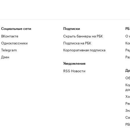
Социальные сети
Подписки
РБ
ВКонтакте
Скрыть баннеры на РБК
О 
Одноклассники
Подписка на РБК
Ко
Telegram
Корпоративная подписка
Ре
Дзен
Ра
Уведомления
RSS Новости
Др
Об
Ко
до
Хо
Ре
Зн
Са
РБ