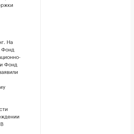
ержки
г. На
, Фонд
ационно-
 и Фонд
заявили
му
сти
реждении
 В