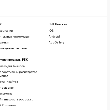
К
РБК Новости
компании
iOS
нтактная информация
Android
дакция
AppGallery
змещение рекламы
угие продукты РБК
лако для бизнеса
рпоративный регистратор
менов
стинг сайтов
г.решения
акомства
йт знакомств podbor.ru
К Компании