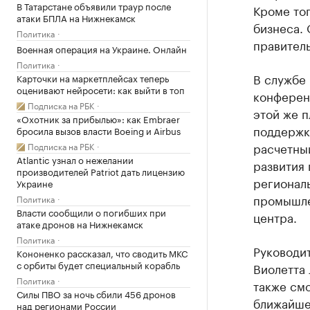
В Татарстане объявили траур после
Кроме то
атаки БПЛА на Нижнекамск
бизнеса.
Политика
правитель
Военная операция на Украине. Онлайн
Политика
В службе 
Карточки на маркетплейсах теперь
оценивают нейросети: как выйти в топ
конференц
Подписка на РБК
этой же 
«Охотник за прибылью»: как Embraer
поддержк
бросила вызов власти Boeing и Airbus
расчетный
Подписка на РБК
Atlantic узнал о нежелании
развития
производителей Patriot дать лицензию
регионал
Украине
промышлен
Политика
Власти сообщили о погибших при
центра.
атаке дронов на Нижнекамск
Политика
Руководи
Кононенко рассказал, что сводить МКС
с орбиты будет специальный корабль
Виолетта 
Политика
также смо
Силы ПВО за ночь сбили 456 дронов
ближайше
над регионами России