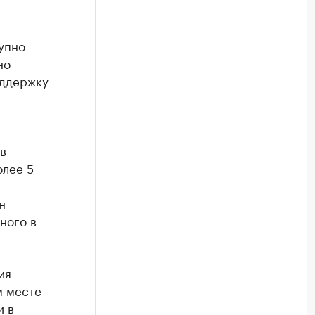
упно
но
оддержку
 —
в
олее 5
н
ного в
ия
м месте
и в