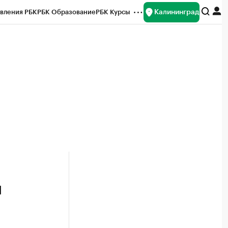
Калининград
вления РБК
РБК Образование
РБК Курсы
рейтинги
Франшизы
Газета
ок наличной валюты
й