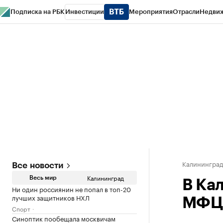
Подписка на РБК
Инвестиции
Мероприятия
Отрасли
Недви
РБК Life
Тренды
Визионеры
Национальные проекты
Город
Стиль
Кр
Спецпроекты СПб
Конференции СПб
Спецпроекты
Проверка конт
Калинингра
Все новости
Калининград
Весь мир
В Ка
Ни один россиянин не попал в топ-20
лучших защитников НХЛ
МФЦ 
Спорт
Синоптик пообещала москвичам