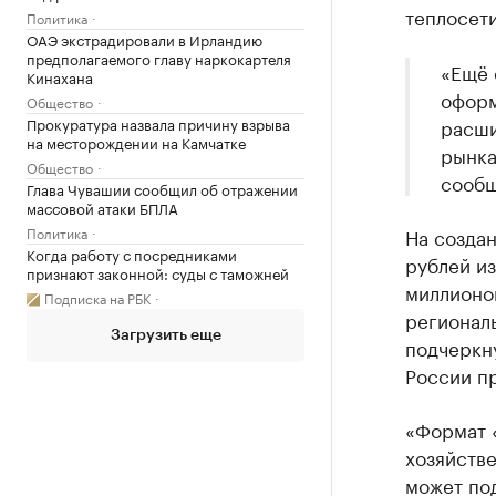
теплосети
Политика
ОАЭ экстрадировали в Ирландию
предполагаемого главу наркокартеля
«Ещё 
Кинахана
оформ
Общество
Прокуратура назвала причину взрыва
расши
на месторождении на Камчатке
рынка
Общество
сообщ
Глава Чувашии сообщил об отражении
массовой атаки БПЛА
Политика
На создан
Когда работу с посредниками
рублей и
признают законной: суды с таможней
миллионов
Подписка на РБК
регионал
Загрузить еще
подчеркну
России п
«Формат «
хозяйств
может под