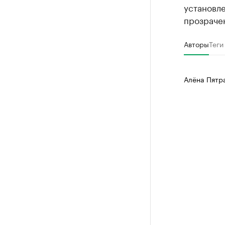
установл
прозраче
Авторы
Теги
Алёна Пятр