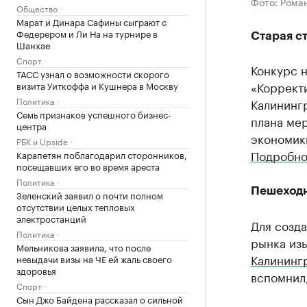
Фото: Рома
Общество
Марат и Динара Сафины сыграют с
Федерером и Ли На на турнире в
Старая с
Шанхае
Спорт
Конкурс 
ТАСС узнал о возможности скорого
«Коррект
визита Уиткоффа и Кушнера в Москву
Политика
Калининг
Семь признаков успешного бизнес-
плана ме
центра
экономики
РБК и Upside
Подробнос
Карапетян поблагодарил сторонников,
посещавших его во время ареста
Политика
Пешеходн
Зеленский заявил о почти полном
отсутствии целых тепловых
электростанций
Для созда
Политика
рынка изы
Мельникова заявила, что после
Калининг
невыдачи визы на ЧЕ ей жаль своего
здоровья
вспомнил,
Спорт
Сын Джо Байдена рассказал о сильной