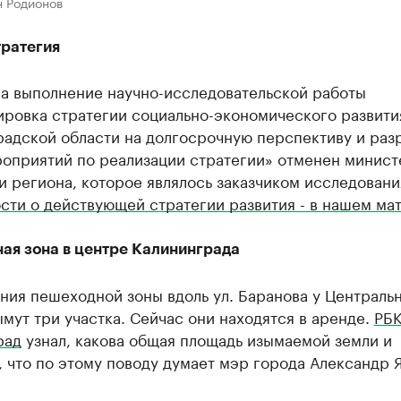
н Родионов
тратегия
на выполнение научно-исследовательской работы
ировка стратегии социально-экономического развити
радской области на долгосрочную перспективу и раз
роприятий по реализации стратегии» отменен минис
 региона, которое являлось заказчиком исследовани
ти о действующей стратегии развития - в нашем ма
ая зона в центре Калининграда
ния пешеходной зоны вдоль ул. Баранова у Централь
мут три участка. Сейчас они находятся в аренде.
РБ
рад
узнал, какова общая площадь изымаемой земли и
 что по этому поводу думает мэр города Александр 