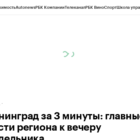
жимость
Autonews
РБК Компании
Телеканал
РБК Вино
Спорт
Школа упра
ипто
РБК Бизнес-среда
Дискуссионный клуб
Исследования
Кредитные 
рагентов
Политика
Экономика
Бизнес
Технологии и медиа
Финансы
Рын
д
нинград за 3 минуты: главны
сти региона к вечеру
дельника