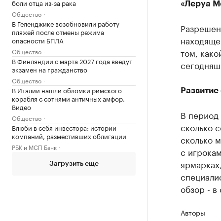
боли отца из-за рака
«Леруа М
Общество
В Геленджике возобновили работу
Разреше
пляжей после отмены режима
находящег
опасности БПЛА
том, како
Общество
В Финляндии с марта 2027 года введут
сегодняш
экзамен на гражданство
Общество
В Италии нашли обломки римского
Развитие
корабля с сотнями античных амфор.
Видео
В период
Общество
сколько 
Влюби в себя инвестора: истории
компаний, разместивших облигации
сколько м
РБК и МСП Банк
с игрокам
ярмарках,
Загрузить еще
специалис
обзор - в
Авторы