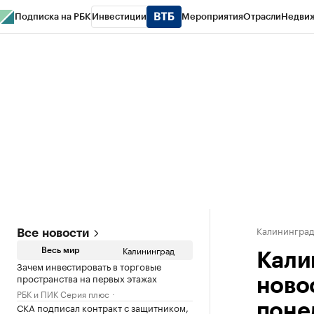
Подписка на РБК
Инвестиции
Мероприятия
Отрасли
Недви
РБК Life
Тренды
Визионеры
Национальные проекты
Город
Стиль
Кр
Спецпроекты СПб
Конференции СПб
Спецпроекты
Проверка конт
Калинингра
Все новости
Калининград
Весь мир
Кали
Зачем инвестировать в торговые
пространства на первых этажах
ново
РБК и ПИК Серия плюс
СКА подписал контракт с защитником,
поне