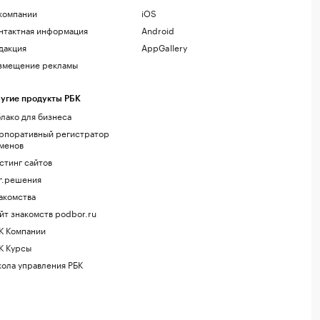
компании
iOS
нтактная информация
Android
дакция
AppGallery
змещение рекламы
угие продукты РБК
лако для бизнеса
рпоративный регистратор
менов
стинг сайтов
г.решения
акомства
йт знакомств podbor.ru
К Компании
К Курсы
ола управления РБК