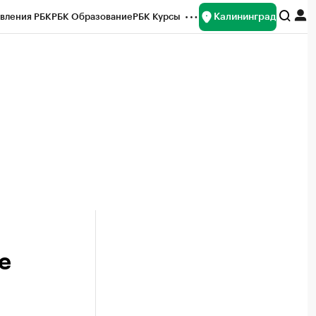
Калининград
вления РБК
РБК Образование
РБК Курсы
рейтинги
Франшизы
Газета
ок наличной валюты
е