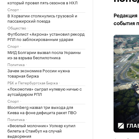
который провел пять сезонов в НХЛ
Спорт
В Хорватии столкнулись грузовой и
Редакция
пассажирский поезда
события п
Общество
Футболист «Акрона» установил рекорд
РПЛ по заблокированным ударам
Спорт
МИД Болгарии вызвал посла Украины
из-за взрыва беспилотника
Политика
Зачем экономике России нужна
товарная биржа
РБК и Петербургская Биржа
«Локомотив» сыграл нулевую ничью с
аутсайдером РПЛ
Спорт
Bloomberg назвал три выхода для
Киева на фоне дефицита ракет ПВО
Политика
«Веселый молочник» Уолкер купил
билеты в Стамбул на случай
выдворения