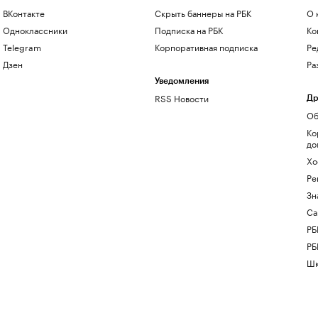
ВКонтакте
Скрыть баннеры на РБК
О 
Одноклассники
Подписка на РБК
Ко
Telegram
Корпоративная подписка
Ре
Дзен
Ра
Уведомления
RSS Новости
Др
Об
Ко
до
Хо
Ре
Зн
Са
РБ
РБ
Шк