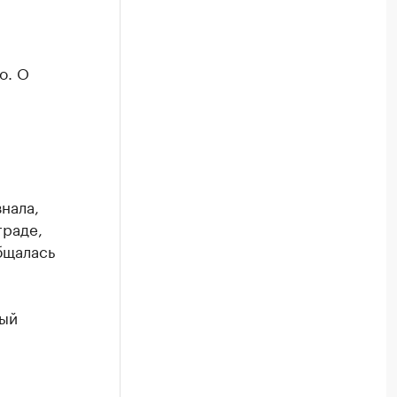
о. О
нала,
граде,
бщалась
ный