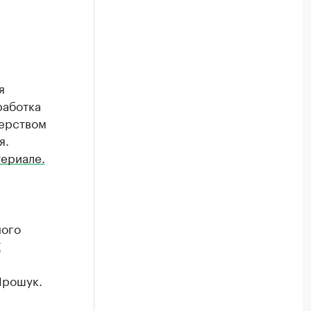
я
работка
терством
я.
териале.
ного
К
Ярошук.