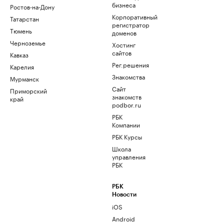
бизнеса
Ростов-на-Дону
Корпоративный
Татарстан
регистратор
Тюмень
доменов
Черноземье
Хостинг
сайтов
Кавказ
Рег.решения
Карелия
Знакомства
Мурманск
Сайт
Приморский
знакомств
край
podbor.ru
РБК
Компании
РБК Курсы
Школа
управления
РБК
РБК
Новости
iOS
Android