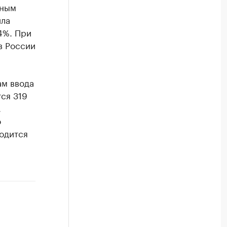
чным
ила
4%. При
в России
ам ввода
ся 319
.
о
ходится