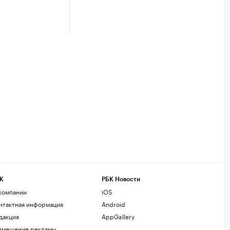
К
РБК Новости
компании
iOS
нтактная информация
Android
дакция
AppGallery
змещение рекламы