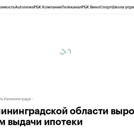
жимость
Autonews
РБК Компании
Телеканал
РБК Вино
Спорт
Школа упра
ипто
РБК Бизнес-среда
Дискуссионный клуб
Исследования
Кредитные 
рагентов
Политика
Экономика
Бизнес
Технологии и медиа
Финансы
Рын
ь Калининграда
лининградской области выр
м выдачи ипотеки