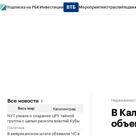
Подписка на РБК
Инвестиции
Мероприятия
Отрасли
Недви
РБК Life
Тренды
Визионеры
Национальные проекты
Город
Стиль
Кр
Спецпроекты СПб
Конференции СПб
Спецпроекты
Проверка конт
Недвижимост
Все новости
Калининград
Весь мир
В Ка
NYT узнала о создании ЦРУ тайной
группы с целью раскола властей Кубы
объе
Политика
В американском штате объявили ЧС в