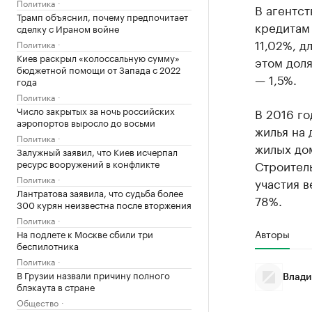
Политика
В агентст
Трамп объяснил, почему предпочитает
кредитам 
сделку с Ираном войне
11,02%, д
Политика
Киев раскрыл «колоссальную сумму»
этом доля
бюджетной помощи от Запада с 2022
— 1,5%.
года
Политика
Число закрытых за ночь российских
В 2016 го
аэропортов выросло до восьми
жилья на 
Политика
жилых дом
Залужный заявил, что Киев исчерпал
ресурс вооружений в конфликте
Строител
Политика
участия в
Лантратова заявила, что судьба более
78%.
300 курян неизвестна после вторжения
Политика
Авторы
На подлете к Москве сбили три
беспилотника
Политика
В Грузии назвали причину полного
Влади
блэкаута в стране
Общество