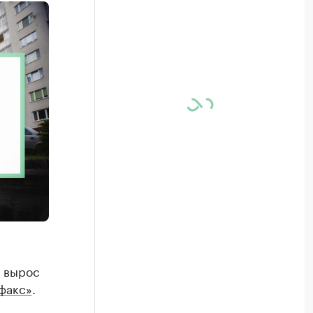
и вырос
факс»
.