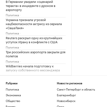
В Германии увидели «сценарий
теракта» в инциденте с дроном в
аэропорту
Политика
Украина признала угрозой
нацбезопасности актрису из сериала
«СашаТаня»
Политика
Reuters раскрыл одну из крупнейших
уступок Ирану в конфликте с США
Политика
Три российских аэропорта закрыли для
полетов
Политика
Wildberries начала подготовку к
запуску собственного мессенджера
Технологии и медиа
Загрузить еще
Рубрики
Новости регионов
Политика
Санкт-Петербург и область
Экономика
Екатеринбург
Общество
Новосибирск
Бизнес
Омск