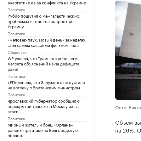
энергетике из-за конфликта на Украине
Политика
Рубио пошутил о межгалактических
проблемах в ответ на вопрос про
Украину
Политика
«Человек-паук: Новый день» за неделю
стал самым кассовым фильмом года
Общество
WP узнала, что Трамп потребовал у
Хегсета объяснений из-за дефицита
ракет
Политика
«ЕП» узнала, что Залужного не пустили
на встречу с британским министром
Политика
Ярославский губернатор сообщил о
перекрытии трассы на Москву из-за
Фото: Викто
атаки
Политика
Объем вы
Мирный житель и боец «Орлана»
на 26%. 
ранены при атаке на Белгородскую
область