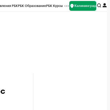
Калининград
вления РБК
РБК Образование
РБК Курсы
рейтинги
Франшизы
Газета
ок наличной валюты
ос