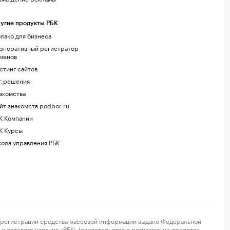
угие продукты РБК
лако для бизнеса
рпоративный регистратор
менов
стинг сайтов
г.решения
акомства
йт знакомств podbor.ru
К Компании
К Курсы
ола управления РБК
регистрации средства массовой информации выдано Федеральной
и сетевого издания «РБК» (свидетельство о регистрации средства