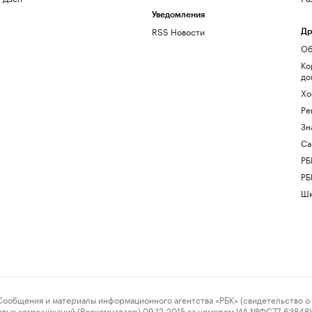
Уведомления
RSS Новости
Др
Об
Ко
до
Хо
Ре
Зн
Са
РБ
РБ
Шк
ения и материалы информационного агентства «РБК» (свидетельство о 
овых коммуникаций (Роскомнадзор) 09.12.2015 за номером ИА №ФС77-63848) 