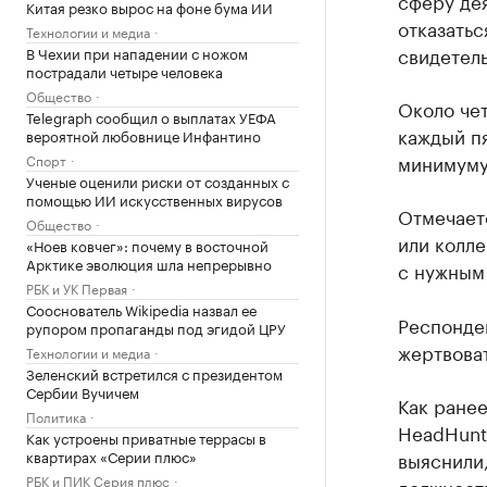
сферу дея
Китая резко вырос на фоне бума ИИ
отказатьс
Технологии и медиа
свидетель
В Чехии при нападении с ножом
пострадали четыре человека
Общество
Около чет
Telegraph сообщил о выплатах УЕФА
каждый пя
вероятной любовнице Инфантино
минимуму
Спорт
Ученые оценили риски от созданных с
помощью ИИ искусственных вирусов
Отмечает
Общество
или колле
«Ноев ковчег»: почему в восточной
Арктике эволюция шла непрерывно
с нужным
РБК и УК Первая
Сооснователь Wikipedia назвал ее
Респонден
рупором пропаганды под эгидой ЦРУ
жертвоват
Технологии и медиа
Зеленский встретился с президентом
Сербии Вучичем
Как ране
Политика
HeadHunte
Как устроены приватные террасы в
квартирах «Серии плюс»
выяснили,
РБК и ПИК Серия плюс
должности