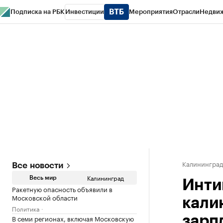
Подписка на РБК
Инвестиции
Мероприятия
Отрасли
Недви
РБК Life
Тренды
Визионеры
Национальные проекты
Город
Стиль
Кр
Спецпроекты СПб
Конференции СПб
Спецпроекты
Проверка конт
Калинингра
Все новости
Калининград
Весь мир
Интим
Ракетную опасность объявили в
Московской области
кали
Политика
В семи регионах, включая Московскую
зарп