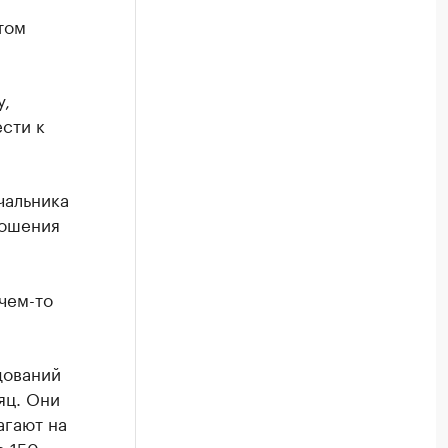
том
у,
сти к
чальника
ношения
чем-то
дований
яц. Они
агают на
о 150