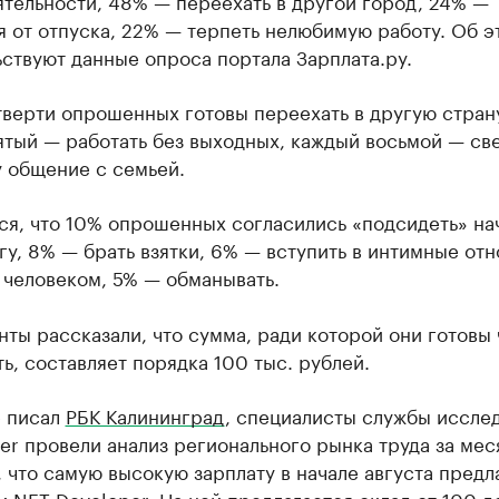
тельности, 48% — переехать в другой город, 24% —
я от отпуска, 22% — терпеть нелюбимую работу. Об э
ствуют данные опроса портала Зарплата.ру.
верти опрошенных готовы переехать в другую стран
тый — работать без выходных, каждый восьмой — све
 общение с семьей.
ся, что 10% опрошенных согласились «подсидеть» на
гу, 8% — брать взятки, 6% — вступить в интимные от
 человеком, 5% — обманывать.
ты рассказали, что сумма, ради которой они готовы 
ь, составляет порядка 100 тыс. рублей.
е писал
РБК Калининград
, специалисты службы иссле
r провели анализ регионального рынка труда за мес
 что самую высокую зарплату в начале августа предл
 NET Developer. На ней предлагается оклад от 100 д