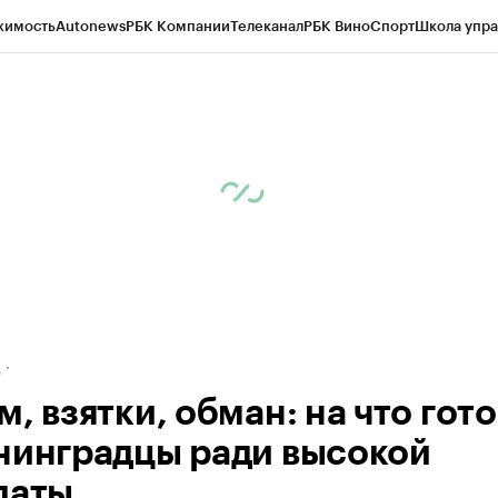
жимость
Autonews
РБК Компании
Телеканал
РБК Вино
Спорт
Школа упра
ипто
РБК Бизнес-среда
Дискуссионный клуб
Исследования
Кредитные 
рагентов
Политика
Экономика
Бизнес
Технологии и медиа
Финансы
Рын
д
, взятки, обман: на что гот
нинградцы ради высокой
латы