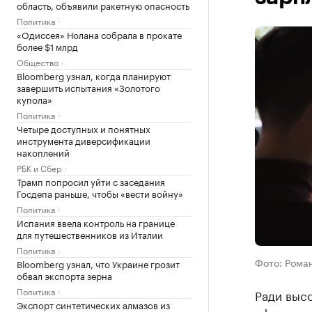
область, объявили ракетную опасность
Политика
«Одиссея» Нолана собрала в прокате
более $1 млрд
Общество
Bloomberg узнал, когда планируют
завершить испытания «Золотого
купола»
Политика
Четыре доступных и понятных
инструмента диверсификации
накоплений
РБК и Сбер
Трамп попросил уйти с заседания
Госдепа раньше, чтобы «вести войну»
Политика
Испания ввела контроль на границе
для путешественников из Италии
Политика
Фото: Рома
Bloomberg узнал, что Украине грозит
обвал экспорта зерна
Политика
Ради выс
Экспорт синтетических алмазов из