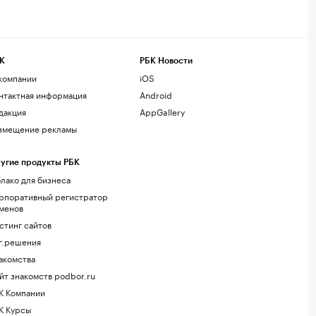
К
РБК Новости
компании
iOS
нтактная информация
Android
дакция
AppGallery
змещение рекламы
угие продукты РБК
лако для бизнеса
рпоративный регистратор
менов
стинг сайтов
г.решения
акомства
йт знакомств podbor.ru
К Компании
К Курсы