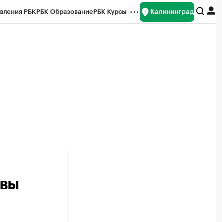
Калининград
вления РБК
РБК Образование
РБК Курсы
рейтинги
Франшизы
Газета
ок наличной валюты
овы