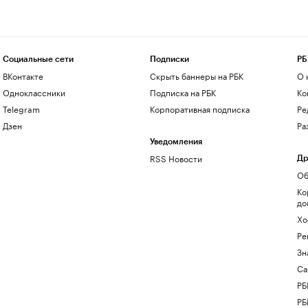
Социальные сети
Подписки
РБ
ВКонтакте
Скрыть баннеры на РБК
О 
Одноклассники
Подписка на РБК
Ко
Telegram
Корпоративная подписка
Ре
Дзен
Ра
Уведомления
RSS Новости
Др
Об
Ко
до
Хо
Ре
Зн
Са
РБ
РБ