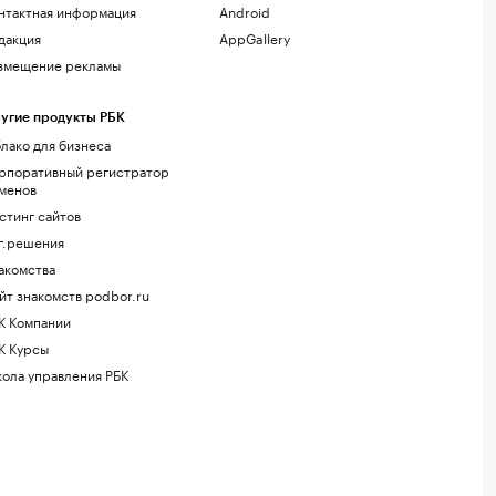
нтактная информация
Android
дакция
AppGallery
змещение рекламы
угие продукты РБК
лако для бизнеса
рпоративный регистратор
менов
стинг сайтов
г.решения
акомства
йт знакомств podbor.ru
К Компании
К Курсы
ола управления РБК