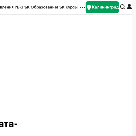
Калининград
вления РБК
РБК Образование
РБК Курсы
рейтинги
Франшизы
Газета
ок наличной валюты
ата-