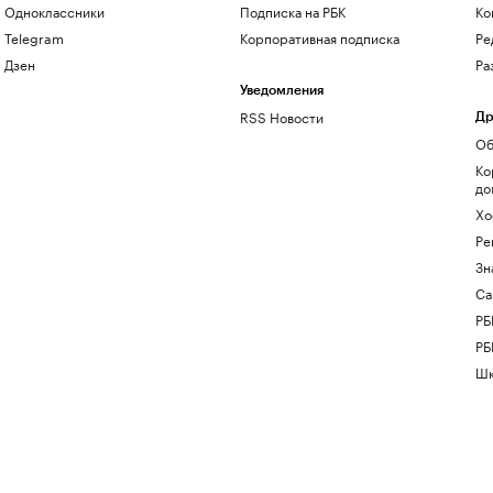
Одноклассники
Подписка на РБК
Ко
Telegram
Корпоративная подписка
Ре
Дзен
Ра
Уведомления
RSS Новости
Др
Об
Ко
до
Хо
Ре
Зн
Са
РБ
РБ
Шк