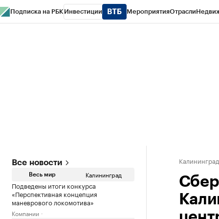
Подписка на РБК
Инвестиции
Мероприятия
Отрасли
Недви
РБК Life
Тренды
Визионеры
Национальные проекты
Город
Стиль
Кр
Спецпроекты СПб
Конференции СПб
Спецпроекты
Проверка конт
Калинингра
Все новости
Калининград
Весь мир
Сбер
Подведены итоги конкурса
«Перспективная концепция
Кали
маневрового локомотива»
Компании
цент