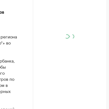
ов
 региона
"» во
рбанка,
обы
ого
тров по
ом в
ерных
радской