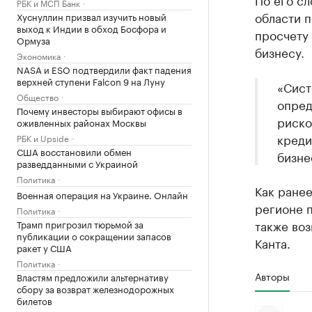
РБК и МСП Банк
области п
Хуснуллин призвал изучить новый
выход к Индии в обход Босфора и
просчету 
Ормуза
бизнесу.
Экономика
NASA и ESO подтвердили факт падения
верхней ступени Falcon 9 на Луну
«Сист
Общество
опред
Почему инвесторы выбирают офисы в
риско
оживленных районах Москвы
креди
РБК и Upside
США восстановили обмен
бизне
разведданными с Украиной
Политика
Как ране
Военная операция на Украине. Онлайн
регионе 
Политика
также во
Трамп пригрозил тюрьмой за
публикации о сокращении запасов
Канта.
ракет у США
Политика
Авторы
Властям предложили альтернативу
сбору за возврат железнодорожных
билетов