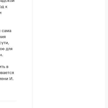
од к
и
 сама
ния
сути,
ое для
н.
ть в
ивается
мени И.