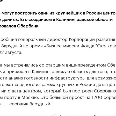
 могут построить один из крупнейших в России центр
 данных. Его созданием в Калининградской области
совался Сбербанк
сообщил генеральный директор Корпорации развития
 Зарудный во время «Бизнес-миссии Фонда ‟Сколково
22 августа.
а мы встречались со старшим вице-президентом Сбе
ый приезжал в Калининградскую область для того, чт
сти анализ готовности инфраструктуры для возможн
тельства одного из самых крупных в России дата-цен
гии с дата-центром, который был построен Сбербанк
 порту в Москве. Это большой проект на 1200 серв
», — сообщил Зарудный.
овам, создание центра обработки данных в Калининг