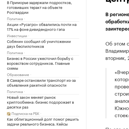
В Приморье задержали подростков,
готовивших теракт на объекте
Росгвардии
В регионе
Политика
обработки
Акции «Русагро» обвалились почти на
17% на фоне дивидендного гэпа
заинтере
Инвестиции
Собянин сообщил об уничтожении
Об этом 
двух беспилотников
Владимир
Политика
вторник, 
Бизнес в России ужесточил борьбу с
воровством сотрудников. Главные
схемы
«Вчер
Образование
котор
В Самаре остановили транспорт из-за
объявления ракетной опасности
прове
Политика
строи
Новый закон меняет рынок
анало
криптообмена: бизнес подорожает в
десятки раз
Южном
Подписка на РБК
стоек
Как облигационный долг помог решить
задачи реального бизнеса. Кейсы
По его сл