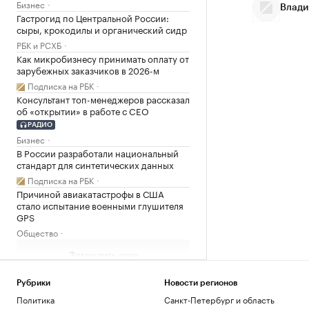
Бизнес
Влади
Гастрогид по Центральной России:
сыры, крокодилы и органический сидр
РБК и РСХБ
Как микробизнесу принимать оплату от
зарубежных заказчиков в 2026-м
Подписка на РБК
Консультант топ-менеджеров рассказал
об «открытии» в работе с CEO
РАДИО
Бизнес
В России разработали национальный
стандарт для синтетических данных
Подписка на РБК
Причиной авиакатастрофы в США
стало испытание военными глушителя
GPS
Общество
Загрузить еще
Рубрики
Новости регионов
Политика
Санкт-Петербург и область