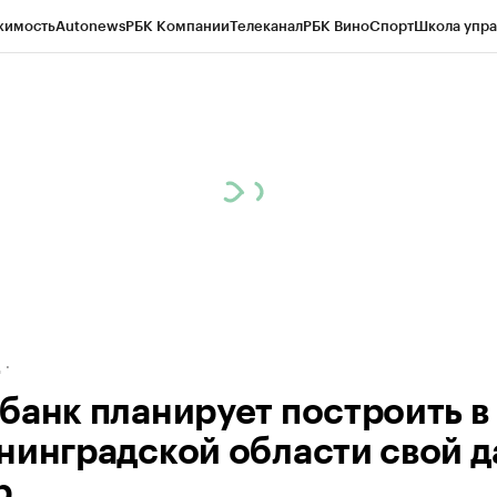
жимость
Autonews
РБК Компании
Телеканал
РБК Вино
Спорт
Школа упра
ипто
РБК Бизнес-среда
Дискуссионный клуб
Исследования
Кредитные 
рагентов
Политика
Экономика
Бизнес
Технологии и медиа
Финансы
Рын
д
банк планирует построить в
нинградской области свой д
р