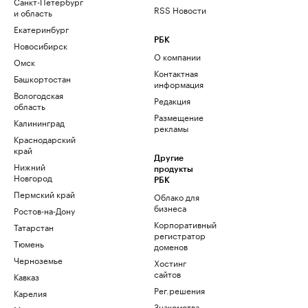
Санкт-Петербург
RSS Новости
и область
Екатеринбург
РБК
Новосибирск
О компании
Омск
Контактная
Башкортостан
информация
Вологодская
Редакция
область
Размещение
Калининград
рекламы
Краснодарский
край
Другие
Нижний
продукты
Новгород
РБК
Пермский край
Облако для
бизнеса
Ростов-на-Дону
Корпоративный
Татарстан
регистратор
Тюмень
доменов
Черноземье
Хостинг
сайтов
Кавказ
Рег.решения
Карелия
Знакомства