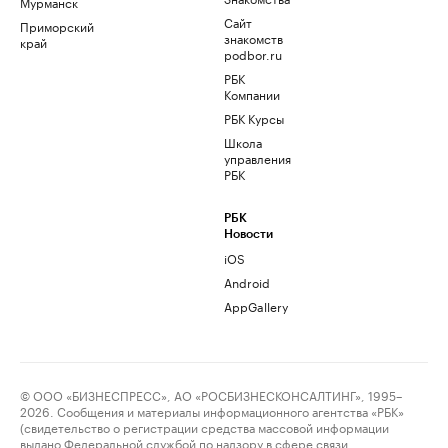
Мурманск
Сайт
Приморский
знакомств
край
podbor.ru
РБК
Компании
РБК Курсы
Школа
управления
РБК
РБК
Новости
iOS
Android
AppGallery
© ООО «БИЗНЕСПРЕСС», АО «РОСБИЗНЕСКОНСАЛТИНГ», 1995–
2026. Сообщения и материалы информационного агентства «РБК»
(свидетельство о регистрации средства массовой информации
выдано Федеральной службой по надзору в сфере связи,