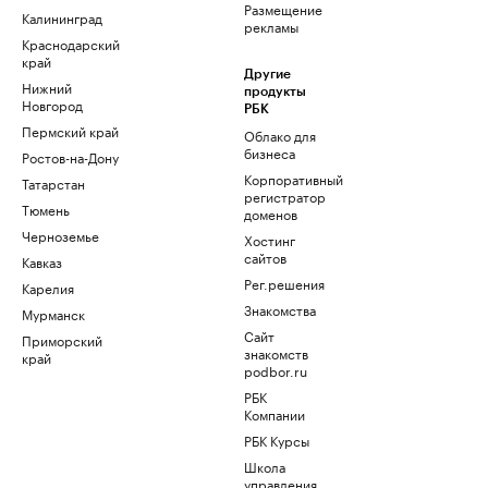
Размещение
Калининград
рекламы
Краснодарский
край
Другие
Нижний
продукты
Новгород
РБК
Пермский край
Облако для
бизнеса
Ростов-на-Дону
Корпоративный
Татарстан
регистратор
Тюмень
доменов
Черноземье
Хостинг
сайтов
Кавказ
Рег.решения
Карелия
Знакомства
Мурманск
Сайт
Приморский
знакомств
край
podbor.ru
РБК
Компании
РБК Курсы
Школа
управления