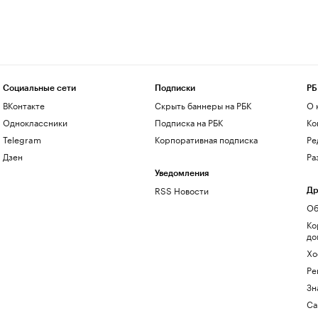
Социальные сети
Подписки
РБ
ВКонтакте
Скрыть баннеры на РБК
О 
Одноклассники
Подписка на РБК
Ко
Telegram
Корпоративная подписка
Ре
Дзен
Ра
Уведомления
RSS Новости
Др
Об
Ко
до
Хо
Ре
Зн
Са