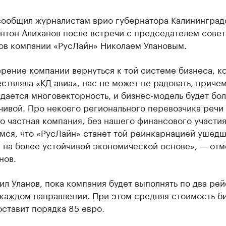
сообщил журналистам врио губернатора Калининград
нтон Алиханов после встречи с председателем совет
ов компании «РусЛайн» Николаем Улановым.
рение компании вернуться к той системе бизнеса, к
ствляла «КД авиа», нас не может не радовать, приче
дается многовекторность, и бизнес-модель будет бо
чивой. Про некоего регионального перевозчика речи 
то частная компания, без нашего финансового участия
мся, что «РусЛайн» станет той реинкарнацией ушед
, на более устойчивой экономической основе», — отм
нов.
ил Уланов, пока компания будет выполнять по два рей
каждом направлении. При этом средняя стоимость би
ставит порядка 85 евро.