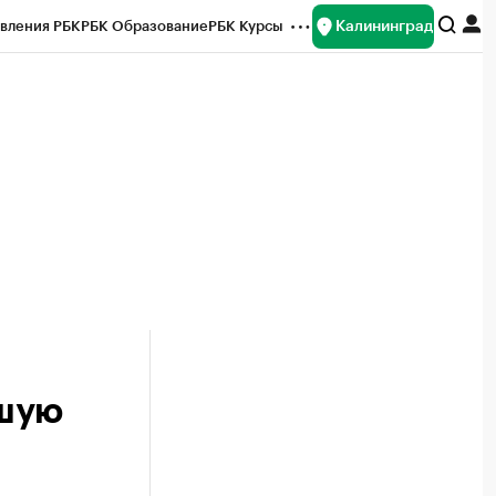
Калининград
вления РБК
РБК Образование
РБК Курсы
рейтинги
Франшизы
Газета
ок наличной валюты
дшую