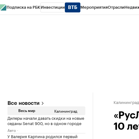
Подписка на РБК
Инвестиции
Мероприятия
Отрасли
Недви
РБК Life
Тренды
Визионеры
Национальные проекты
Город
Стиль
Кр
Спецпроекты СПб
Конференции СПб
Спецпроекты
Проверка конт
Калинингра
Все новости
Калининград
Весь мир
«Рус
Дилеры начали давать скидки на новые
седаны Senat 900, но в одном городе
10 л
Авто
У Валерия Карпина родился первый