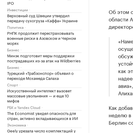
IPO
Инвестиции
Об этом 
Верховный суд Швеции утвердил
области А
передачу сухогруза «Каффа» Украине
директор
Политика
РНПК продолжит перестраховывать
военные риски в Азовском и Черном
«Наме
морях
осуще
Бизнес
обсуж
Минэк подготовит меры поддержки
пострадавших из-за атак на Wildberries
устой
Бизнес
как э
Турецкий «Трабзонспор» объявил о
надее
переходе Мохамеда Салаха
авиа»
Спорт
Искусственный интеллект вызовет
Алиха
массовые увольнения — и еще 10
мифов
Как добав
РБК и Yandex Cloud
The Economist увидел опасность для
неделю в 
стран, активно вкладывающихся в ИИ
Берлин со
Экономика
Geely урезала число комплектаций у