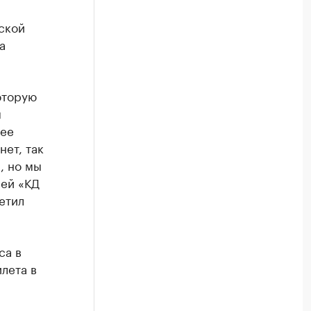
ской
а
оторую
м
лее
нет, так
, но мы
шей «КД
етил
са в
лета в