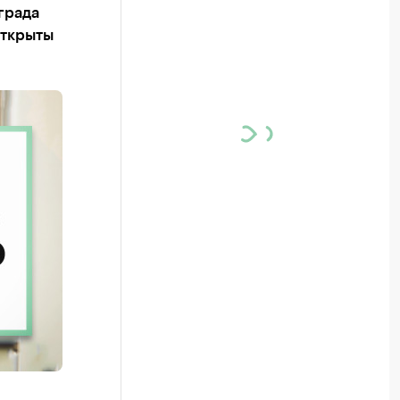
града
открыты