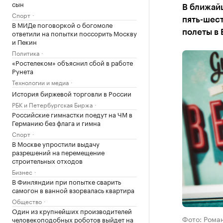
сын
В ближай
Спорт
пять-шест
В МИДе поговоркой о богомоле
ответили на попытки поссорить Москву
полеты в 
и Пекин
Политика
«Ростелеком» объяснил сбой в работе
Рунета
Технологии и медиа
История биржевой торговли в России
РБК и Петербургская Биржа
Российские гимнастки поедут на ЧМ в
Германию без флага и гимна
Спорт
В Москве упростили выдачу
разрешений на перемещение
строительных отходов
Бизнес
В Финляндии при попытке сварить
самогон в ванной взорвалась квартира
Общество
Один из крупнейших производителей
Фото: Рома
человекоподобных роботов выйдет на