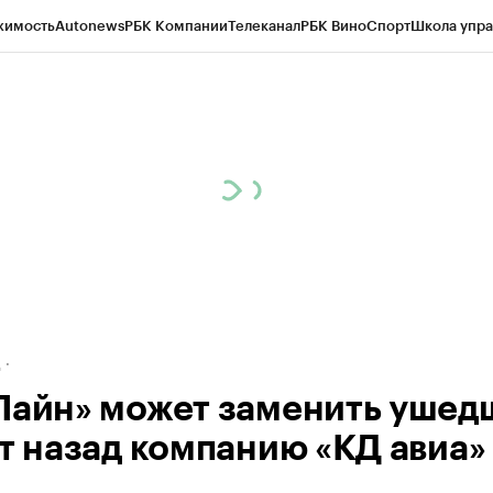
жимость
Autonews
РБК Компании
Телеканал
РБК Вино
Спорт
Школа упра
ипто
РБК Бизнес-среда
Дискуссионный клуб
Исследования
Кредитные 
рагентов
Политика
Экономика
Бизнес
Технологии и медиа
Финансы
Рын
д
Лайн» может заменить уше
ет назад компанию «КД авиа»