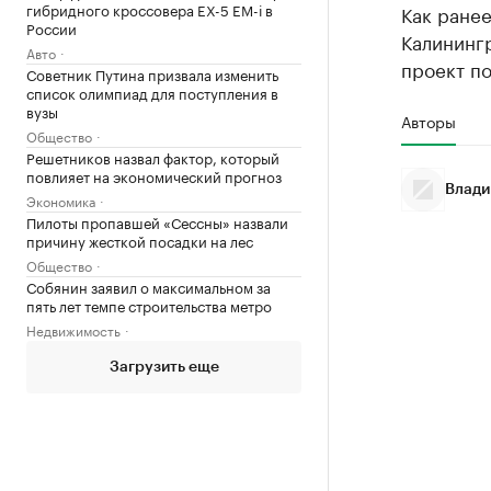
гибридного кроссовера EX-5 EM-i в
Как ране
России
Калинингр
Авто
проект по
Советник Путина призвала изменить
список олимпиад для поступления в
вузы
Авторы
Общество
Решетников назвал фактор, который
повлияет на экономический прогноз
Влади
Экономика
Пилоты пропавшей «Сессны» назвали
причину жесткой посадки на лес
Общество
Собянин заявил о максимальном за
пять лет темпе строительства метро
Недвижимость
Загрузить еще