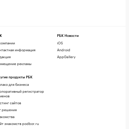
К
РБК Новости
компании
iOS
нтактная информация
Android
дакция
AppGallery
змещение рекламы
угие продукты РБК
лако для бизнеса
рпоративный регистратор
менов
стинг сайтов
г.решения
акомства
йт знакомств podbor.ru