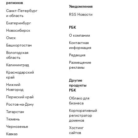
регионов
Уведомления
Санкт-Петербург
RSS Новости
и область
Екатеринбург
РБК
Новосибирск
О компании
Омск
Контактная
Башкортостан
информация
Вологодская
Редакция
область
Размещение
Калининград
рекламы
Краснодарский
край
Другие
Нижний
продукты
Новгород
РБК
Пермский край
Облако для
бизнеса
Ростов-на-Дону
Корпоративный
Татарстан
регистратор
Тюмень
доменов
Черноземье
Хостинг
сайтов
Кавказ