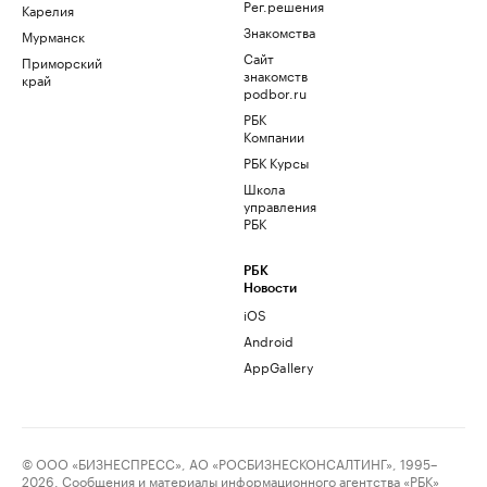
Рег.решения
Карелия
Знакомства
Мурманск
Сайт
Приморский
знакомств
край
podbor.ru
РБК
Компании
РБК Курсы
Школа
управления
РБК
РБК
Новости
iOS
Android
AppGallery
© ООО «БИЗНЕСПРЕСС», АО «РОСБИЗНЕСКОНСАЛТИНГ», 1995–
2026. Сообщения и материалы информационного агентства «РБК»