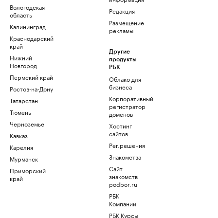
Вологодская
Редакция
область
Размещение
Калининград
рекламы
Краснодарский
край
Другие
Нижний
продукты
Новгород
РБК
Пермский край
Облако для
бизнеса
Ростов-на-Дону
Корпоративный
Татарстан
регистратор
Тюмень
доменов
Черноземье
Хостинг
сайтов
Кавказ
Рег.решения
Карелия
Знакомства
Мурманск
Сайт
Приморский
знакомств
край
podbor.ru
РБК
Компании
РБК Курсы