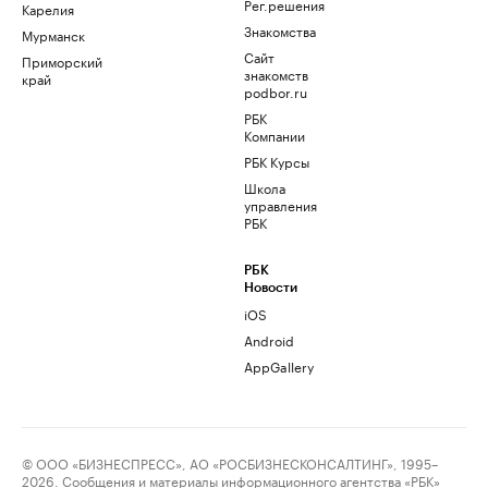
Рег.решения
Карелия
Знакомства
Мурманск
Сайт
Приморский
знакомств
край
podbor.ru
РБК
Компании
РБК Курсы
Школа
управления
РБК
РБК
Новости
iOS
Android
AppGallery
© ООО «БИЗНЕСПРЕСС», АО «РОСБИЗНЕСКОНСАЛТИНГ», 1995–
2026. Сообщения и материалы информационного агентства «РБК»