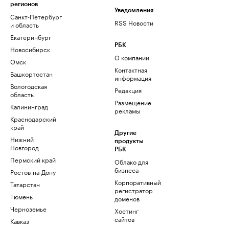
регионов
Уведомления
Санкт-Петербург
RSS Новости
и область
Екатеринбург
РБК
Новосибирск
О компании
Омск
Контактная
Башкортостан
информация
Вологодская
Редакция
область
Размещение
Калининград
рекламы
Краснодарский
край
Другие
Нижний
продукты
Новгород
РБК
Пермский край
Облако для
бизнеса
Ростов-на-Дону
Корпоративный
Татарстан
регистратор
Тюмень
доменов
Черноземье
Хостинг
сайтов
Кавказ