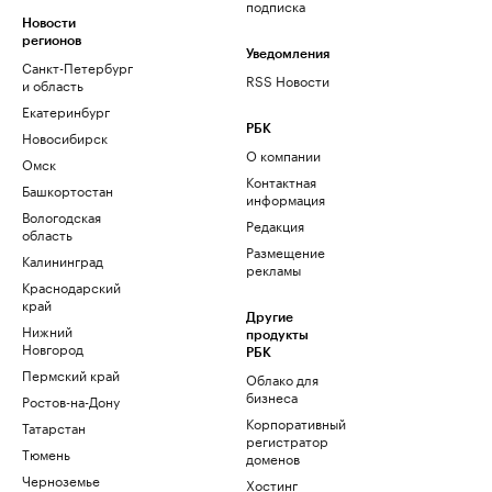
подписка
Новости
регионов
Уведомления
Санкт-Петербург
RSS Новости
и область
Екатеринбург
РБК
Новосибирск
О компании
Омск
Контактная
Башкортостан
информация
Вологодская
Редакция
область
Размещение
Калининград
рекламы
Краснодарский
край
Другие
Нижний
продукты
Новгород
РБК
Пермский край
Облако для
бизнеса
Ростов-на-Дону
Корпоративный
Татарстан
регистратор
Тюмень
доменов
Черноземье
Хостинг