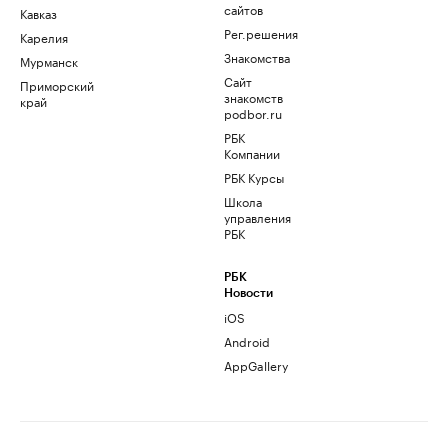
сайтов
Кавказ
Рег.решения
Карелия
Знакомства
Мурманск
Сайт
Приморский
знакомств
край
podbor.ru
РБК
Компании
РБК Курсы
Школа
управления
РБК
РБК
Новости
iOS
Android
AppGallery