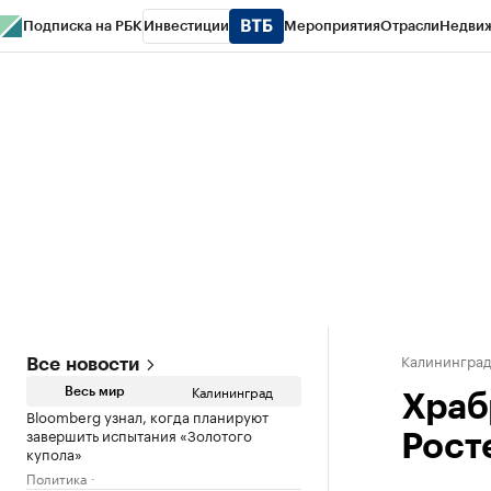
Подписка на РБК
Инвестиции
Мероприятия
Отрасли
Недви
РБК Life
Тренды
Визионеры
Национальные проекты
Город
Стиль
Кр
Спецпроекты СПб
Конференции СПб
Спецпроекты
Проверка конт
Калинингра
Все новости
Калининград
Весь мир
Храб
Bloomberg узнал, когда планируют
завершить испытания «Золотого
Рост
купола»
Политика