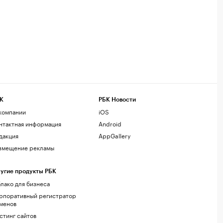
К
РБК Новости
компании
iOS
нтактная информация
Android
дакция
AppGallery
змещение рекламы
угие продукты РБК
лако для бизнеса
рпоративный регистратор
менов
стинг сайтов