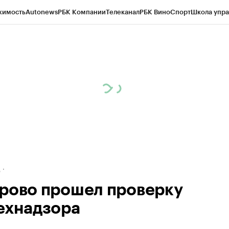
жимость
Autonews
РБК Компании
Телеканал
РБК Вино
Спорт
Школа упра
ипто
РБК Бизнес-среда
Дискуссионный клуб
Исследования
Кредитные 
рагентов
Политика
Экономика
Бизнес
Технологии и медиа
Финансы
Рын
д
рово прошел проверку
ехнадзора