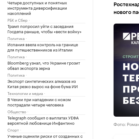
Четыре доступных и понятных
Ростехна
инструмента диверсификации
накоплений
нового п
РБК и Сбер
Трамп попросил уйти с заседания
Госдепа раньше, чтобы «вести войну»
Политика
Испания ввела контроль на границе
для путешественников из Италии
Политика
Bloomberg узнал, что Украине грозит
обвал экспорта зерна
Политика
Экспорт синтетических алмазов из
Китая резко вырос на фоне бума ИИ
Технологии и медиа
В Чехии при нападении с ножом
пострадали четыре человека
Общество
Telegraph сообщил о выплатах УЕФА
вероятной любовнице Инфантино
Фото: Рома
Спорт
Ученые оценили риски от созданных с