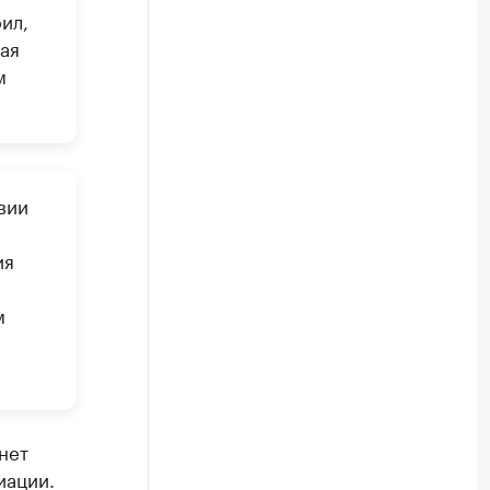
ил,
ая
м
вии
ия
м
нет
иации.