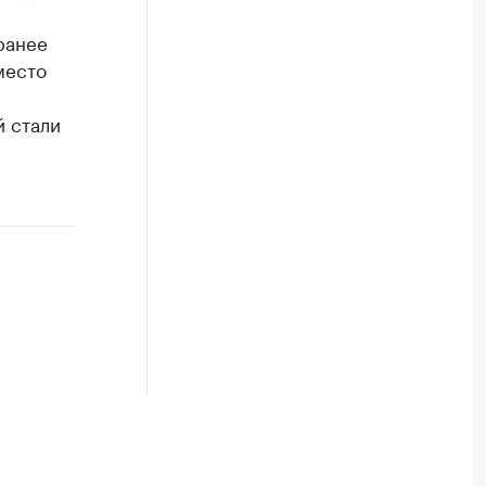
ранее
место
й стали