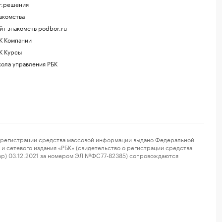
г.решения
акомства
йт знакомств podbor.ru
К Компании
К Курсы
ола управления РБК
регистрации средства массовой информации выдано Федеральной
и сетевого издания «РБК» (свидетельство о регистрации средства
ор) 03.12.2021 за номером ЭЛ №ФС77-82385) сопровождаются