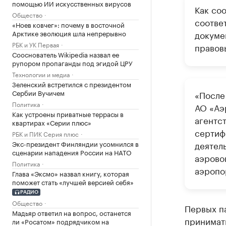
помощью ИИ искусственных вирусов
Как со
Общество
соотве
«Ноев ковчег»: почему в восточной
Арктике эволюция шла непрерывно
докуме
РБК и УК Первая
правов
Сооснователь Wikipedia назвал ее
рупором пропаганды под эгидой ЦРУ
Технологии и медиа
Зеленский встретился с президентом
Сербии Вучичем
«После
Политика
АО «Аэ
Как устроены приватные террасы в
агентс
квартирах «Серии плюс»
сертиф
РБК и ПИК Серия плюс
Экс-президент Финляндии усомнился в
деятел
сценарии нападения России на НАТО
аэрово
Политика
аэропо
Глава «Эксмо» назвал книгу, которая
поможет стать «лучшей версией себя»
РАДИО
Общество
Первых п
Мадьяр ответил на вопрос, останется
принимать
ли «Росатом» подрядчиком на