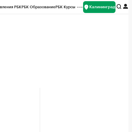
Калининград
вления РБК
РБК Образование
РБК Курсы
рейтинги
Франшизы
Газета
ок наличной валюты