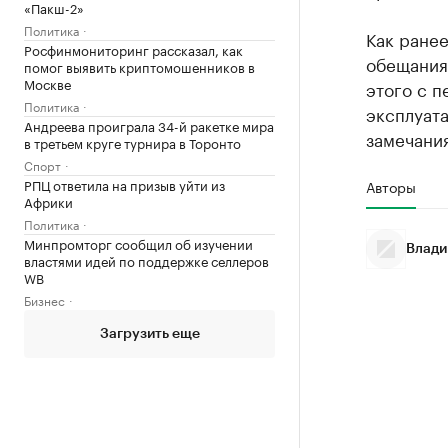
«Пакш-2»
Политика
Как ране
Росфинмониторинг рассказал, как
обещаниям
помог выявить криптомошенников в
Москве
этого с п
Политика
эксплуата
Андреева проиграла 34-й ракетке мира
замечани
в третьем круге турнира в Торонто
Спорт
РПЦ ответила на призыв уйти из
Авторы
Африки
Политика
Минпромторг сообщил об изучении
Влади
властями идей по поддержке селлеров
WB
Бизнес
Загрузить еще