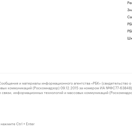
Ре
Зн
Са
РБ
РБ
Шк
ения и материалы информационного агентства «РБК» (свидетельство о 
овых коммуникаций (Роскомнадзор) 09.12.2015 за номером ИА №ФС77-63848) 
 связи, информационных технологий и массовых коммуникаций (Роскомнадз
нажмите Ctrl + Enter