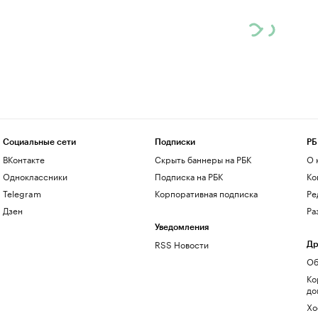
Социальные сети
Подписки
РБ
ВКонтакте
Скрыть баннеры на РБК
О 
Одноклассники
Подписка на РБК
Ко
Telegram
Корпоративная подписка
Ре
Дзен
Ра
Уведомления
RSS Новости
Др
Об
Ко
до
Хо