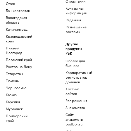
О компании
Омск
Контактная
Башкортостан
информация
Вологодская
Редакция
область
Размещение
Калининград
рекламы
Краснодарский
край
Другие
Нижний
продукты
Новгород
РБК
Пермский край
Облако для
бизнеса
Ростов-на-Дону
Корпоративный
Татарстан
регистратор
Тюмень
доменов
Черноземье
Хостинг
сайтов
Кавказ
Рег.решения
Карелия
Знакомства
Мурманск
Сайт
Приморский
знакомств
край
podbor.ru
РБК