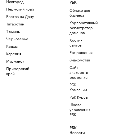
Новгород
РБК
Пермский край
Облако для
бизнеса
Ростов-на-Дону
Корпоративный
Татарстан
регистратор
Тюмень
доменов
Черноземье
Хостинг
сайтов
Кавказ
Рег.решения
Карелия
Знакомства
Мурманск
Сайт
Приморский
знакомств
край
podbor.ru
РБК
Компании
РБК Курсы
Школа
управления
РБК
РБК
Новости