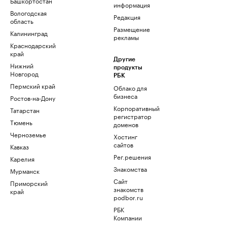
Башкортостан
информация
Вологодская
Редакция
область
Размещение
Калининград
рекламы
Краснодарский
край
Другие
Нижний
продукты
Новгород
РБК
Пермский край
Облако для
бизнеса
Ростов-на-Дону
Корпоративный
Татарстан
регистратор
Тюмень
доменов
Черноземье
Хостинг
сайтов
Кавказ
Рег.решения
Карелия
Знакомства
Мурманск
Сайт
Приморский
знакомств
край
podbor.ru
РБК
Компании