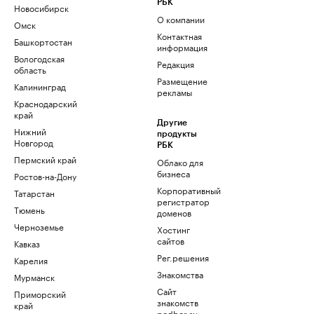
РБК
Новосибирск
О компании
Омск
Контактная
Башкортостан
информация
Вологодская
Редакция
область
Размещение
Калининград
рекламы
Краснодарский
край
Другие
Нижний
продукты
Новгород
РБК
Пермский край
Облако для
бизнеса
Ростов-на-Дону
Корпоративный
Татарстан
регистратор
Тюмень
доменов
Черноземье
Хостинг
сайтов
Кавказ
Рег.решения
Карелия
Знакомства
Мурманск
Сайт
Приморский
знакомств
край
podbor.ru